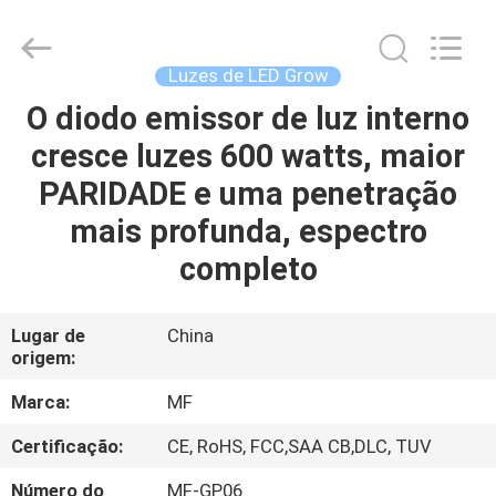
2014
-
2026
Ming
Feng
Luzes de LED Grow
Lighting
Co.,Ltd..
O diodo emissor de luz interno
CASA
All
Rights
Reserved.
cresce luzes 600 watts, maior
PRODUTOS
PARIDADE e uma penetração
mais profunda, espectro
VÍDEOS
completo
QUEM
Lugar de
China
origem:
SOMOS
Marca:
MF
EXCURSÃO
Certificação:
CE, RoHS, FCC,SAA CB,DLC, TUV
DA
Número do
MF-GP06