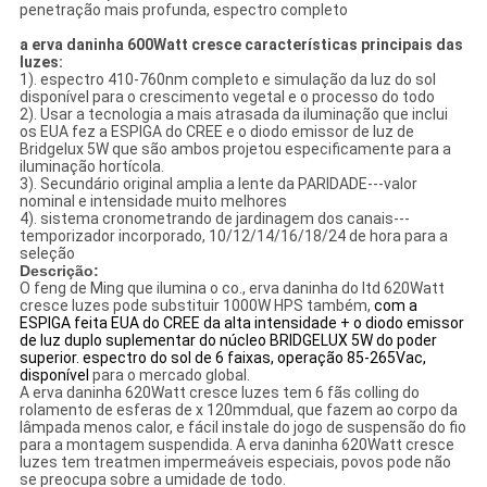
penetração mais profunda, espectro completo
a erva daninha 600Watt cresce
características principais das
luzes
:
1). espectro 410-760nm completo e simulação da luz do sol
disponível para o crescimento vegetal e o processo do todo
2). Usar a tecnologia a mais atrasada da iluminação que inclui
os EUA fez a ESPIGA do CREE e o diodo emissor de luz de
Bridgelux 5W que são ambos projetou especificamente para a
iluminação hortícola.
3). Secundário original amplia a lente da PARIDADE---valor
nominal e intensidade muito melhores
4). sistema cronometrando de jardinagem dos canais---
temporizador incorporado, 10/12/14/16/18/24 de hora para a
seleção
Descrição:
O feng de Ming que ilumina o co., erva daninha do ltd 620Watt
cresce luzes pode substituir 1000W HPS também,
com a
ESPIGA feita EUA do CREE da alta intensidade + o diodo emissor
de luz duplo suplementar do núcleo BRIDGELUX 5W do poder
superior. espectro do sol de 6 faixas, operação 85-265Vac,
disponível
para o mercado global.
A erva daninha 620Watt cresce luzes tem 6 fãs colling do
rolamento de esferas de x 120mmdual, que fazem ao corpo da
lâmpada menos calor, e fácil instale do jogo de suspensão do fio
para a montagem suspendida. A erva daninha 620Watt cresce
luzes tem treatmen impermeáveis especiais, povos pode não
se preocupa sobre a umidade de todo.