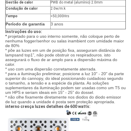
Gestão de calor
PWB do metal (alumínio) 2.0mm
Condução de calor
2.0w/m.k
Tempo
>50,000Hrs
Período de garantia
3 anos
Instruções do uso:
*
projetado para o uso interno somente, não coloque perto de
nenhuma fogger/senhor ou salas inambient com umidade maior
de 80%
* põe as luzes em um de posição fixa, asseguram distância do
lampsand top1”, não pode obstruir os respiradouros. isto
assegurará o fluxo de ar amplo para a dispersão máxima do
calor.
* uso com uma dispersão corretamente aterrada.
* para a iluminação preliminar, posicione a luz 10" - 20" da parte
superior do cannopy, do ideal posicionando cuidadoso segundo
o tamanho, a tensão e a espécie da planta. As soluções
suplementares da iluminação podem ser usadas como um T5 ou
um HPS e seriam ideais em 15" - 25" do dossel.
* não olhe fixamente diretamente nos diodos do diodo emissor
de luz quando a unidade é posta sem proteção apropriada.
interno cresça luzes detalhes de 600 watts: