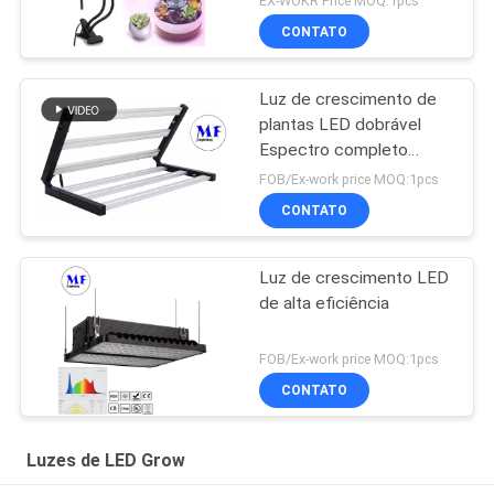
EX-WOKR Price MOQ:1pcs
CONTATO
Luz de crescimento de
plantas LED dobrável
Espectro completo
540W Garantia de 5 anos
FOB/Ex-work price MOQ:1pcs
Componentes à prova
CONTATO
d'água IP65
Luz de crescimento LED
de alta eficiência
FOB/Ex-work price MOQ:1pcs
CONTATO
Luzes de LED Grow