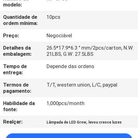
FÁBRICA
modelo:
Quantidade de
10pcs
CONTROLE
ordem mínima:
DA
Preço:
Negociável
QUALIDADE
Detalhes da
26.5*17.9*6.3 " mm/2pcs/carton, N.W:
embalagem:
21LBS, G.W: 27.5LBS
CONTACTE-
Tempo de
Depende das ordens
entrega:
NOS
Termos de
T/T, western union, L/C, paypal
pagamento:
PEÇA
Habilidade da
1,000pcs/month
UMAS
fonte:
CITAÇÕES
Realçar:
,
Lâmpada de LED Grow
levou cresce luzes
MAPA