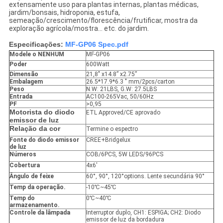
extensamente uso para plantas internas, plantas médicas,
jardim/bonsais, hidroponia, estufa,
semeação/crescimento/florescência/frutificar, mostra da
exploração agrícola/mostra… etc. do jardim.
Especificações:
MF-GP06 Spec.pdf
Modele o NENHUM
MF-GP06
Poder
600Watt
Dimensão
21,8" x14.8” x2.75”
Embalagem
26.5*17.9*6.3 " mm/2pcs/carton
Peso
N.W: 21LBS, G.W: 27.5LBS
Entrada
AC100-265Vac, 50/60Hz
PF
>0,95
Motorista do diodo
ETL Approved/CE aprovado
emissor de luz
Relação da cor
Termine o espectro
Fonte do diodo emissor
CREE+Bridgelux
de luz
Números
COB/6PCS, 5W LEDS/96PCS
Cobertura
4x6'
Ângulo de feixe
60°, 90°, 120°options. Lente secundária 90°
Temp da operação.
-10℃~45℃
Temp do
0℃~40℃
armazenamento.
Controle da lâmpada
Interruptor duplo, CH1: ESPIGA; CH2: Diodo
emissor de luz da bordadura