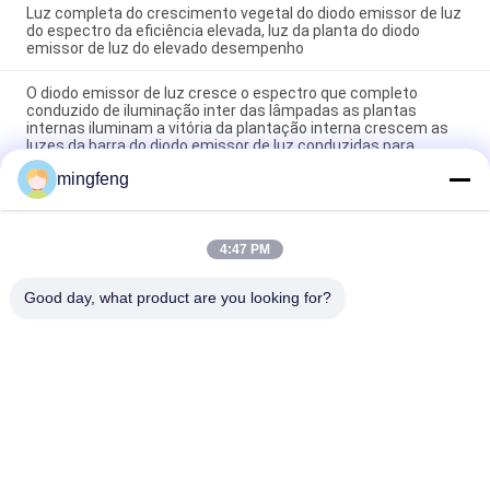
Luz completa do crescimento vegetal do diodo emissor de luz
do espectro da eficiência elevada, luz da planta do diodo
emissor de luz do elevado desempenho
O diodo emissor de luz cresce o espectro que completo
conduzido de iluminação inter das lâmpadas as plantas
internas iluminam a vitória da plantação interna crescem as
luzes da barra do diodo emissor de luz conduzidas para
crescer Li
mingfeng
A horticultura que o diodo emissor de luz completo do
espectro cresce as luzes, diodo emissor de luz de jardinagem
vertical ilumina de poupança de energia
4:47 PM
Good day, what product are you looking for?
Categorias populares
Todos
Luzes Da Prova Do 
Luz De LED
Diodo Emissor De 
Luz Tri
Luzes Conduzidas 
LED De Iluminação 
Do Estádio
Elevada Da Baía