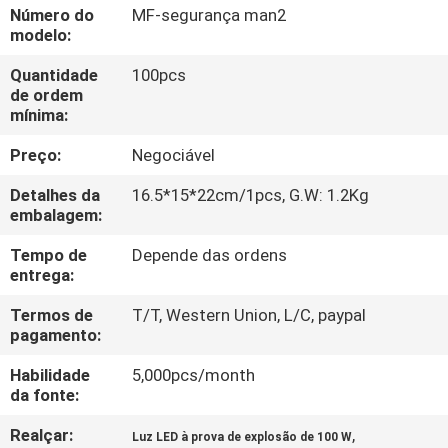
FÁBRICA
Número do
MF-segurança man2
modelo:
CONTROLE
Quantidade
100pcs
de ordem
DA
mínima:
QUALIDADE
Preço:
Negociável
Detalhes da
16.5*15*22cm/1pcs, G.W: 1.2Kg
CONTACTE-
embalagem:
NOS
Tempo de
Depende das ordens
entrega:
PEÇA
Termos de
T/T, Western Union, L/C, paypal
pagamento:
UMAS
CITAÇÕES
Habilidade
5,000pcs/month
da fonte:
MAPA
Realçar:
,
Luz LED à prova de explosão de 100 W