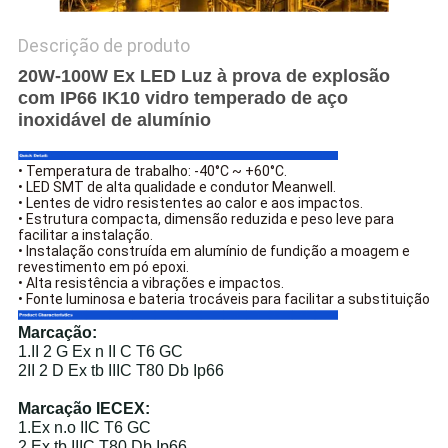
Descrição de produto
20W-100W Ex LED Luz à prova de explosão
com IP66 IK10 vidro temperado de aço
inoxidável de alumínio
• Temperatura de trabalho: -40°C ~ +60°C.
• LED SMT de alta qualidade e condutor Meanwell.
• Lentes de vidro resistentes ao calor e aos impactos.
• Estrutura compacta, dimensão reduzida e peso leve para
facilitar a instalação.
• Instalação construída em alumínio de fundição a moagem e
revestimento em pó epoxi.
• Alta resistência a vibrações e impactos.
• Fonte luminosa e bateria trocáveis para facilitar a substituição
Marcação:
1.II 2 G Ex n II C T6 GC
2II 2 D Ex tb IIIC T80 Db Ip66
Marcação IECEX:
1.Ex n.o IIC T6 GC
2.Ex tb IIIC T80 Db Ip66