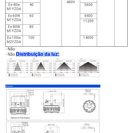
480V
Ex-40w
40
5600
M1YZDA
Ex-60W
60
8400
M1YZDA
11200
Ex-80W
80
M1YZDA
Ex-100w
100
14000
M2YZDA
- Não.
Distribuição da luz:
- Não.