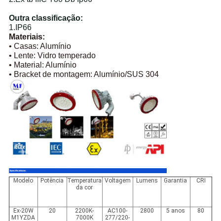
Outra classificação:
1.IP66
Materiais:
• Casas: Alumínio
• Lente: Vidro temperado
• Material: Alumínio
• Bracket de montagem: Alumínio/SUS 304
Modelo
Potência
Temperatura
Voltagem
Lumens
Garantia
CRI
da cor
Ex-20W
20
2200K-
AC100-
2800
5 anos
80
M1YZDA
7000K
277/220-