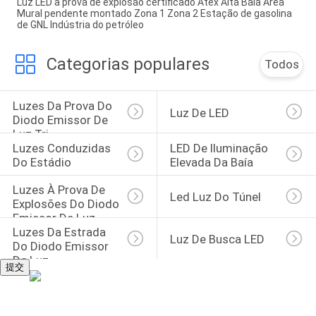
Luz LED à prova de explosão certificado Atex Alta Baía Área
Mural pendente montado Zona 1 Zona 2 Estação de gasolina
de GNL Indústria do petróleo
Categorias populares
Todos
Luzes Da Prova Do 
Luz De LED
Diodo Emissor De 
Luz Tri
Luzes Conduzidas 
LED De Iluminação 
Do Estádio
Elevada Da Baía
Luzes À Prova De 
Led Luz Do Túnel
Explosões Do Diodo 
Emissor De Luz
Luzes Da Estrada 
Luz De Busca LED
Do Diodo Emissor 
De Luz
提交