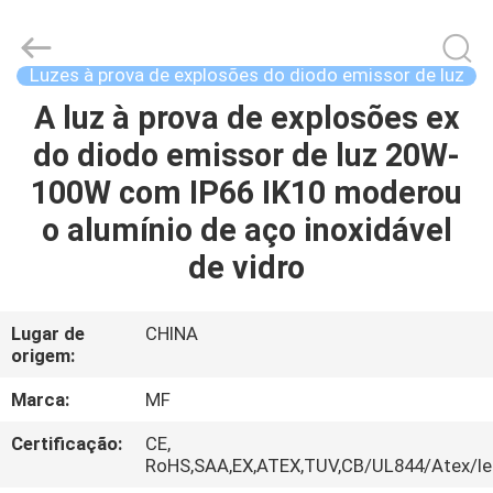
2014
-
2026
Ming
Feng
Luzes à prova de explosões do diodo emissor de luz
Lighting
Co.,Ltd..
A luz à prova de explosões ex
CASA
All
Rights
Reserved.
do diodo emissor de luz 20W-
PRODUTOS
100W com IP66 IK10 moderou
o alumínio de aço inoxidável
VÍDEOS
de vidro
QUEM
Lugar de
CHINA
origem:
SOMOS
Marca:
MF
EXCURSÃO
Certificação:
CE,
DA
RoHS,SAA,EX,ATEX,TUV,CB/UL844/Atex/Ie