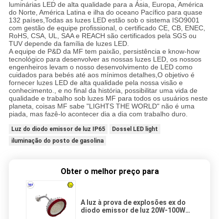
luminárias LED de alta qualidade para a Ásia, Europa, América
do Norte, América Latina e ilha do oceano Pacífico para quase
132 países,Todas as luzes LED estão sob o sistema ISO9001
com gestão de equipe profissional, o certificado CE, CB, ENEC,
RoHS, CSA, UL, SAA e REACH são certificados pela SGS ou
TUV depende da família de luzes LED.
A equipe de P&D da MF tem paixão, persistência e know-how
tecnológico para desenvolver as nossas luzes LED, os nossos
engenheiros levam o nosso desenvolvimento de LED como
cuidados para bebés até aos mínimos detalhes,O objetivo é
fornecer luzes LED de alta qualidade pela nossa visão e
conhecimento., e no final da história, possibilitar uma vida de
qualidade e trabalho sob luzes MF para todos os usuários neste
planeta, coisas MF sabe "LIGHTS THE WORLD" não é uma
piada, mas fazê-lo acontecer dia a dia com trabalho duro.
Luz do diodo emissor de luz IP65
Dossel LED light
iluminação do posto de gasolina
Obter o melhor preço para
A luz à prova de explosões ex do
diodo emissor de luz 20W-100W
com IP66 IK10 moderou o alumínio