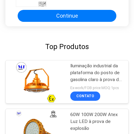
de aço inoxidável de vidro
Continue
Top Produtos
Iluminação industrial da
plataforma do posto de
gasolina claro à prova de
explosões do diodo
Ex-work/FOB price MOQ:1pcs
emissor de luz de Atex
CONTATO
da zona 2
60W 100W 200W Atex
Luz LED à prova de
explosão