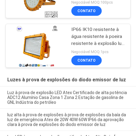
Negociável MOQ:100pcs
CONTATO
IP66 IK10 resistente à
água resistente à poeira
resistente à explosão luz
de inundação para
Negociável MOQ:1pcs
indústria pesada
CONTATO
armazenamento de papel
moinhos
Luzes à prova de explosões do diodo emissor de luz
Luz à prova de explosão LED Atex Certificado de alta potência
ADC12 Alumínio Casa Zona 1 Zona 2 Estação de gasolina de
GNL Indústria do petróleo
luz alta à prova de explosões à prova de explosões da baía da
luz de emergência Atex de 20W 40W 60W IP66 da aprovação
clara à prova de explosões do diodo emissor de luz