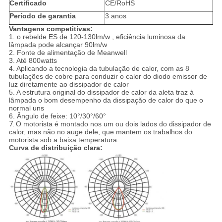
Certificado
CE/RoHS
Período de garantia
3 anos
Vantagens competitivas:
1. o rebelde ES de 120-130lm/w , eficiência luminosa da
lâmpada pode alcançar 90lm/w
2. Fonte de alimentação de Meanwell
3. Até 800watts
4. Aplicando a tecnologia da tubulação de calor, com as 8
tubulações de cobre para conduzir o calor do diodo emissor de
luz diretamente ao dissipador de calor
5. A estrutura original do dissipador de calor da aleta traz à
lâmpada o bom desempenho da dissipação de calor do que o
normal uns
6. Ângulo de feixe: 10°/30°/60°
7.
O motorista é montado nos um ou dois lados do dissipador de
calor, mas não no auge dele, que mantem os trabalhos do
motorista sob a baixa temperatura.
Curva de distribuição clara: