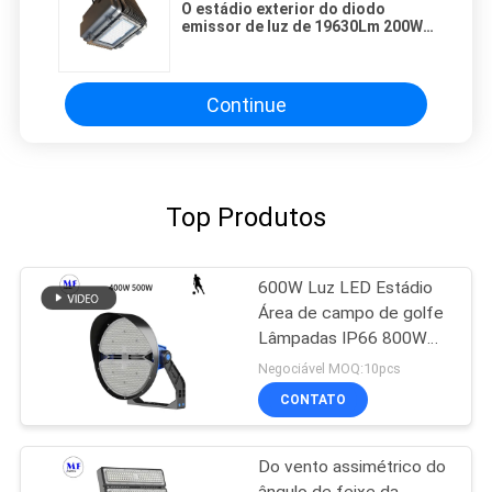
O estádio exterior do diodo
emissor de luz de 19630Lm 200W
ilumina-se com o diodo emissor
de luz de até 100lm/W
Continue
Top Produtos
600W Luz LED Estádio
Área de campo de golfe
Lâmpadas IP66 800W
1000W Impermeável
Negociável MOQ:10pcs
CONTATO
Do vento assimétrico do
ângulo de feixe da