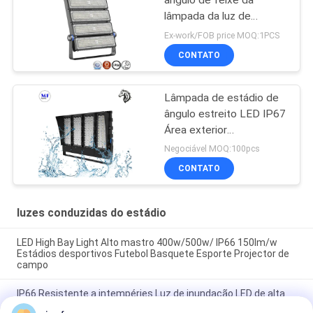
lâmpada da luz de
inundação do estádio de
Ex-work/FOB price MOQ:1PCS
futebol IP66 poder
CONTATO
superior resistente
Lâmpada de estádio de
ângulo estreito LED IP67
Área exterior
impermeável 200W
Negociável MOQ:100pcs
300W 400W 500W
CONTATO
luzes conduzidas do estádio
LED High Bay Light Alto mastro 400w/500w/ IP66 150lm/w
Estádios desportivos Futebol Basquete Esporte Projector de
campo
IP66 Resistente a intempéries Luz de inundação LED de alta
potência 400W-1800W Para sinalização de ponte do porto do