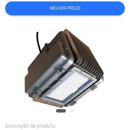
DO
MELHOR PREÇO
SITE
PRIVACY
POLICY
Descrição de produto