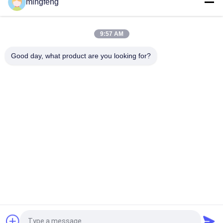
mingfeng
local de construção
Lâmpada de inundação IP66 LED à prova d'água com mastro
alto com 400W-800W para estacionamento na rodovia
9:57 AM
Categorias populares
Good day, what product are you looking for?
Todos
Luzes Da Prova Do 
Luz De LED
Diodo Emissor De 
Luz Tri
Luzes Conduzidas 
LED De Iluminação 
Do Estádio
Elevada Da Baía
Luzes À Prova De 
Led Luz Do Túnel
Explosões Do Diodo 
Emissor De Luz
Luzes Da Estrada 
Luz De Busca LED
Do Diodo Emissor 
De Luz
提交