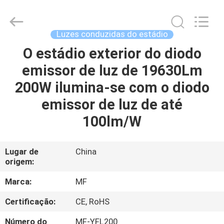
2014
-
2026
Ming
Feng
Luzes conduzidas do estádio
Lighting
Co.,Ltd..
O estádio exterior do diodo
CASA
All
Rights
Reserved.
emissor de luz de 19630Lm
PRODUTOS
200W ilumina-se com o diodo
emissor de luz de até
VÍDEOS
100lm/W
QUEM
Lugar de
China
origem:
SOMOS
Marca:
MF
EXCURSÃO
Certificação:
CE, RoHS
DA
Número do
MF-YFL200