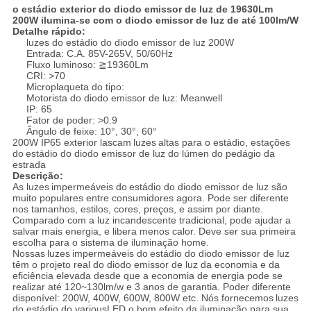
o estádio exterior do diodo emissor de luz de 19630Lm
200W ilumina-se com o diodo emissor de luz de até 100lm/W
Detalhe rápido:
luzes do estádio do
diodo emissor de luz
200W
Entrada: C.A. 85V-265V, 50/60Hz
Fluxo luminoso: ≧19360Lm
CRI: >70
Microplaqueta do tipo:
Motorista do diodo emissor de luz: Meanwell
IP: 65
Fator de poder: >0.9
Ângulo de feixe: 10°, 30°, 60°
200W IP65 exterior lascam
luzes
altas para o estádio, estações
do
estádio do
diodo emissor de luz do
lúmen do pedágio da
estrada
Descrição:
As luzes
impermeáveis do
estádio do
diodo emissor de luz
são
muito populares entre consumidores agora. Pode ser diferente
nos tamanhos, estilos, cores, preços, e assim por diante.
Comparado com a luz incandescente tradicional, pode ajudar a
salvar mais energia, e libera menos calor. Deve ser sua primeira
escolha para o sistema de iluminação home.
Nossas
luzes
impermeáveis do
estádio do
diodo emissor de luz
têm o projeto real do diodo emissor de luz da economia e da
eficiência elevada desde que a economia de energia pode se
realizar até 120~130lm/w e 3 anos de garantia. Poder diferente
disponível:
200W, 400W, 600W, 800W
etc. Nós fornecemos
luzes
do
estádio do
variousLED o bom efeito da iluminação para sua