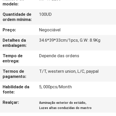
FÁBRICA
modelo:
Quantidade de
100UD
CONTROLE
ordem mínima:
DA
Preço:
Negociável
QUALIDADE
Detalhes da
34.6*39*33cm/1pcs, G.W: 8.9Kg
embalagem:
CONTACTE-
Tempo de
Depende das ordens
entrega:
NOS
Termos de
T/T, western union, L/C, paypal
pagamento:
PEÇA
Habilidade da
5, 000pcs/Month
UMAS
fonte:
CITAÇÕES
Realçar:
,
iluminação exterior do estádio
Luzes altas conduzidas do mastro
MAPA