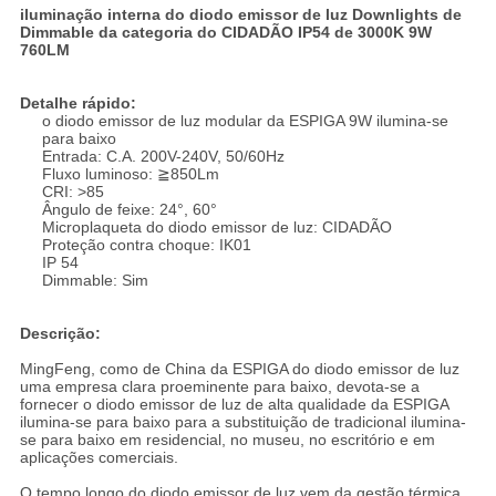
iluminação interna do diodo emissor de luz Downlights de
Dimmable da categoria do CIDADÃO IP54 de 3000K 9W
760LM
Detalhe rápido:
o diodo emissor de luz modular da ESPIGA 9W ilumina-se
para baixo
Entrada: C.A. 200V-240V, 50/60Hz
Fluxo luminoso: ≧850Lm
CRI: >85
Ângulo de feixe: 24°, 60°
Microplaqueta do diodo emissor de luz: CIDADÃO
Proteção contra choque: IK01
IP 54
Dimmable: Sim
Descrição:
MingFeng, como de China da ESPIGA do diodo emissor de luz
uma empresa clara proeminente para baixo, devota-se a
fornecer o diodo emissor de luz de alta qualidade da ESPIGA
ilumina-se para baixo para a substituição de tradicional ilumina-
se para baixo em residencial, no museu, no escritório e em
aplicações comerciais.
O tempo longo do diodo emissor de luz vem da gestão térmica