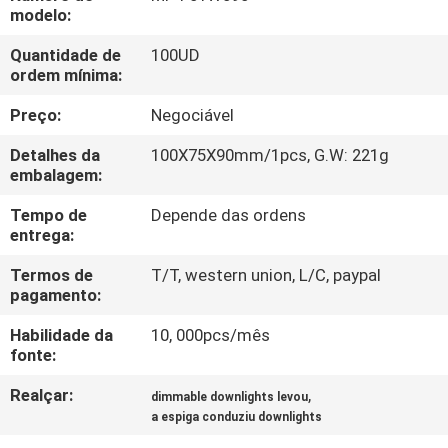
FÁBRICA
modelo:
Quantidade de
100UD
CONTROLE
ordem mínima:
DA
Preço:
Negociável
QUALIDADE
Detalhes da
100X75X90mm/1pcs, G.W: 221g
embalagem:
CONTACTE-
Tempo de
Depende das ordens
entrega:
NOS
Termos de
T/T, western union, L/C, paypal
pagamento:
PEÇA
Habilidade da
10, 000pcs/mês
UMAS
fonte:
CITAÇÕES
Realçar:
,
dimmable downlights levou
a espiga conduziu downlights
MAPA