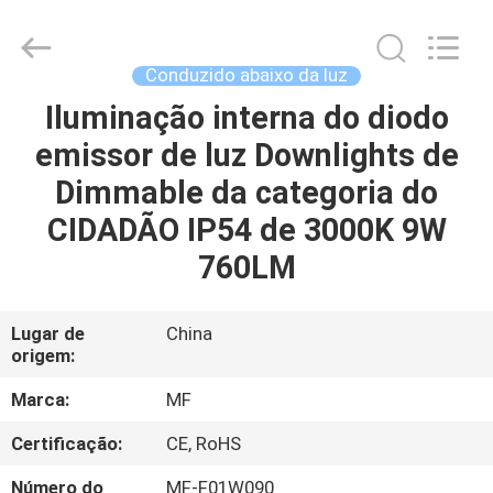
2014
-
2026
Ming
Feng
Conduzido abaixo da luz
Lighting
Co.,Ltd..
Iluminação interna do diodo
CASA
All
Rights
Reserved.
emissor de luz Downlights de
PRODUTOS
Dimmable da categoria do
CIDADÃO IP54 de 3000K 9W
VÍDEOS
760LM
QUEM
Lugar de
China
origem:
SOMOS
Marca:
MF
EXCURSÃO
Certificação:
CE, RoHS
DA
Número do
MF-F01W090