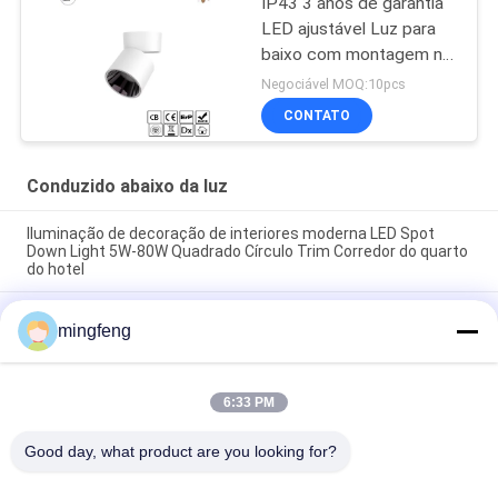
IP43 3 anos de garantia
LED ajustável Luz para
baixo com montagem na
superfície Para uso
Negociável MOQ:10pcs
doméstico no shopping
CONTATO
Conduzido abaixo da luz
Iluminação de decoração de interiores moderna LED Spot
Down Light 5W-80W Quadrado Círculo Trim Corredor do quarto
do hotel
O diodo emissor de luz de 295LM 100° IP65 5W Dimmable
mingfeng
ilumina para baixo projetores do armário
A ESPIGA 7W 10W 20W conduziu Recessed abaixo da energia
alta do CRI do escritório claro eficiente para a sala de visitas
6:33 PM
Good day, what product are you looking for?
Categorias populares
Todos