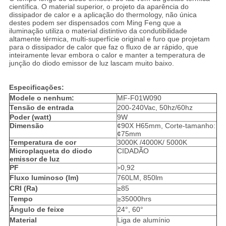
científica. O material superior, o projeto da aparência do
dissipador de calor e a aplicação do thermology, não única
destes podem ser dispensados com Ming Feng que a
iluminação utiliza o material distintivo da condutibilidade
altamente térmica, multi-superfície original e furo que projetam
para o dissipador de calor que faz o fluxo de ar rápido, que
inteiramente levar embora o calor e manter a temperatura de
junção do diodo emissor de luz lascam muito baixo.
Especificações:
Modele o nenhum:
MF-F01W090
Tensão de entrada
200-240Vac, 50hz/60hz
Poder (watt)
9W
Dimensão
¢90X H65mm, Corte-tamanho:
¢75mm
Temperatura de cor
3000K /4000K/ 5000K
Microplaqueta do diodo
CIDADÃO
emissor de luz
PF
0,92
>
Fluxo luminoso (lm)
760LM, 850lm
CRI (Ra)
≥85
Tempo
≥35000hrs
Ângulo de feixe
24°, 60°
Material
Liga de alumínio