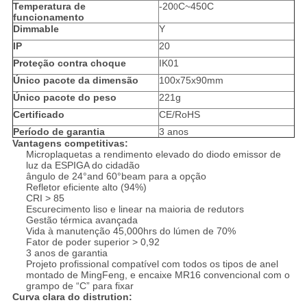
Temperatura de
-20
C~450C
0
funcionamento
Dimmable
Y
IP
20
Proteção contra choque
IK01
Único pacote da dimensão
100x75x90mm
Único pacote do peso
221g
Certificado
CE/RoHS
Período de garantia
3 anos
Vantagens competitivas:
Microplaquetas a rendimento elevado do diodo emissor de
luz da ESPIGA do cidadão
ângulo de 24°and 60°beam para a opção
Refletor eficiente alto (94%)
CRI > 85
Escurecimento liso e linear na maioria de redutors
Gestão térmica avançada
Vida à manutenção 45,000hrs do lúmen de 70%
Fator de poder superior > 0,92
3 anos de garantia
Projeto profissional compatível com todos os tipos de anel
montado de MingFeng, e encaixe MR16 convencional com o
grampo de “C” para fixar
Curva clara do distrution: