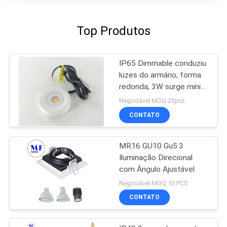
Top Produtos
IP65 Dimmable conduziu
luzes do armário, forma
redonda, 3W surge mini
downlights montados
Negociável MOQ:20pcs
CONTATO
MR16 GU10 Gu5.3
Iluminação Direcional
com Ângulo Ajustável
Negociável MOQ:10 PCS
CONTATO