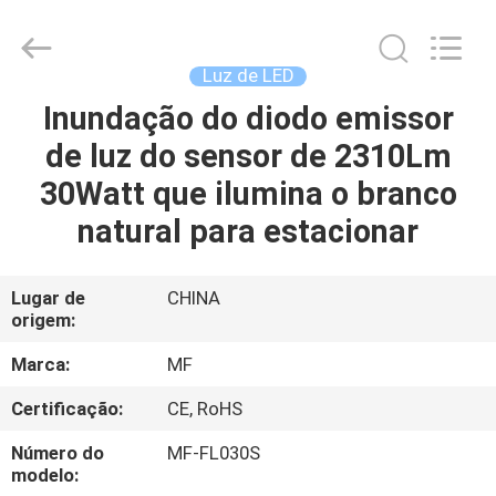
2014
-
2026
Ming
Feng
Luz de LED
Lighting
Co.,Ltd..
Inundação do diodo emissor
CASA
All
Rights
Reserved.
de luz do sensor de 2310Lm
PRODUTOS
30Watt que ilumina o branco
natural para estacionar
VÍDEOS
Lugar de
CHINA
origem:
QUEM
SOMOS
Marca:
MF
Certificação:
CE, RoHS
EXCURSÃO
Número do
MF-FL030S
DA
modelo: