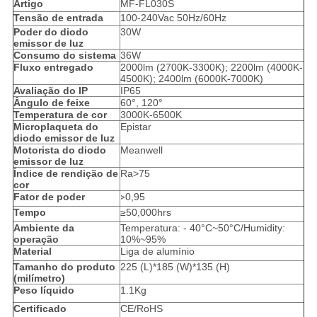
Artigo
MF-FL030S
Tensão de entrada
100-240Vac 50Hz/60Hz
Poder do diodo
30W
emissor de luz
Consumo do sistema
36W
Fluxo entregado
2000lm (2700K-3300K); 2200lm (4000K-
4500K); 2400lm (6000K-7000K)
Avaliação do IP
IP65
Ângulo de feixe
60°, 120°
Temperatura de cor
3000K-6500K
Microplaqueta do
Epistar
diodo emissor de luz
Motorista do diodo
Meanwell
emissor de luz
Índice de rendição de
Ra>75
cor
Fator de poder
0,95
>
Tempo
≥50,000hrs
Ambiente da
Temperatura: - 40°C~50°C/Humidity:
operação
10%~95%
Material
Liga de alumínio
Tamanho do produto
225 (L)*185 (W)*135 (H)
(milímetro)
Peso líquido
1.1Kg
Certificado
CE/RoHS