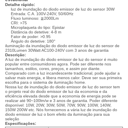
Detalhe rápido:
luz de inundação do diodo emissor de luz do sensor 30W
Entrada: C.A. 100V-240V, 50/60Hz
Fluxo luminoso: ≧2000Lm
CRI: >75
Microplaqueta do tipo: Epistar
Distância do detetive: 4-8 m
Fator de poder: >0.95
Ângulo do detetive: 180°
iluminação da inundação do diodo emissor de luz do sensor de
2310Lumen 30Watt AC100-240V com 3 anos de garantia
Descrição:
A luz de inundação do diodo emissor de luz do sensor é muito
popular entre consumidores agora. Pode ser diferente nos
tamanhos, estilos, cores, preços, e assim por diante.
Comparado com a luz incandescente tradicional, pode ajudar a
salvar mais energia, e libera menos calor. Deve ser sua primeira
escolha para o sistema de iluminação home.
Nossa luz de inundação do diodo emissor de luz do sensor tem
o projeto real do diodo emissor de luz da economia e da
eficiência elevada desde que a economia de energia pode se
realizar até 90~100lm/w e 3 anos de garantia. Poder diferente
disponível: 10W, 20W, 30W, 50W, 70W, 90W, 100W, 140W,
150W 200W etc. Nós fornecemos a vária luz de inundação do
diodo emissor de luz o bom efeito da iluminação para sua
seleção
Especificações: