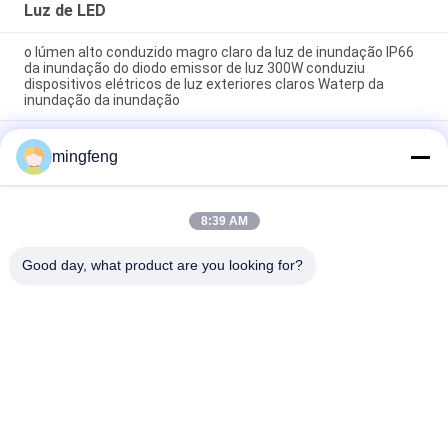
Luz de LED
o lúmen alto conduzido magro claro da luz de inundação IP66
da inundação do diodo emissor de luz 300W conduziu
dispositivos elétricos de luz exteriores claros Waterp da
inundação da inundação
Estradas e estradas altas da luz de inundação IP66 do mastro
mingfeng
do poder superior 400W
IP65 180lm/W Luz de inundação LED com sensor de
emergência 120° ângulo de luz
8:39 AM
Good day, what product are you looking for?
Categorias populares
Todos
Luzes Da Prova Do 
Luz De LED
Diodo Emissor De 
Luz Tri
Luzes Conduzidas 
LED De Iluminação 
Do Estádio
Elevada Da Baía