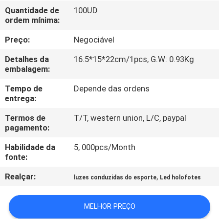
FÁBRICA
Quantidade de
100UD
ordem mínima:
CONTROLE
Preço:
Negociável
DA
Detalhes da
16.5*15*22cm/1pcs, G.W: 0.93Kg
QUALIDADE
embalagem:
Tempo de
Depende das ordens
entrega:
CONTACTE-
NOS
Termos de
T/T, western union, L/C, paypal
pagamento:
Habilidade da
5, 000pcs/Month
PEÇA
fonte:
UMAS
Realçar:
,
luzes conduzidas do esporte
Led holofotes
CITAÇÕES
MELHOR PREÇO
MAPA