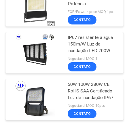
Potência
FOB/Ex-work price MOQ:1pcs
CONTATO
IP67 resistente à água
150lm/W Luz de
inundação LED 200W
300W 500W Para
Negociável MOQ:1
campos de desporto e
CONTATO
quadra de ténis
50W 100W 280W CE
RoHS SAA Certificado
Luz de Inundação IP67
Projeto LED à prova
Negociável MOQ:10pcs
d'água
CONTATO