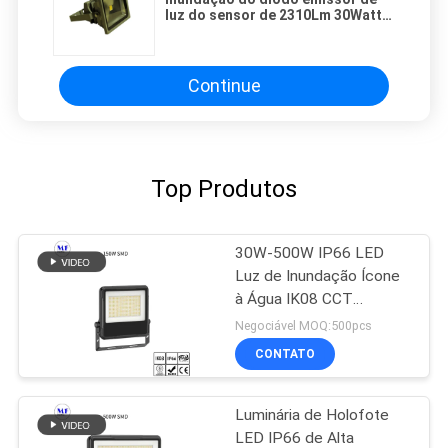
luz do sensor de 2310Lm 30Watt
que ilumina o branco natural para
estacionar
Continue
Top Produtos
30W-500W IP66 LED
Luz de Inundação Ícone
à Água IK08 CCT
Dimming de Potência
Negociável MOQ:500pcs
Para Exterior Interior
CONTATO
Luminária de Holofote
LED IP66 de Alta