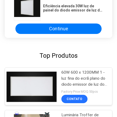
Eficiência elevada 30W luz de
painel do diodo emissor de luz de
3000 lúmens com alumínio de
Dimmable do TRIAC da UE
Continue
Top Produtos
60W 600 x 1200MM 1 -
luz fina do ecrã plano do
diodo emissor de luz do
retângulo do retângulo
Factory Price MOQ:50pcs
de 10V Dimmable
CONTATO
Luminária Troffer de