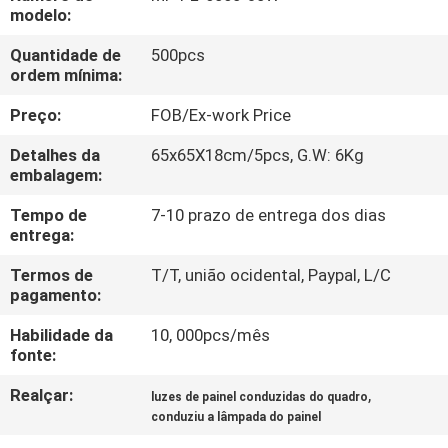
FÁBRICA
modelo:
Quantidade de
500pcs
CONTROLE
ordem mínima:
DA
Preço:
FOB/Ex-work Price
QUALIDADE
Detalhes da
65x65X18cm/5pcs, G.W: 6Kg
embalagem:
CONTACTE-
Tempo de
7-10 prazo de entrega dos dias
entrega:
NOS
Termos de
T/T, união ocidental, Paypal, L/C
pagamento:
PEÇA
Habilidade da
10, 000pcs/mês
UMAS
fonte:
CITAÇÕES
Realçar:
,
luzes de painel conduzidas do quadro
conduziu a lâmpada do painel
MAPA