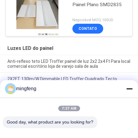
Painel Plano SMD2835
Negociável MOQ:100UD
CONTATO
Luzes LED do painel
Anti-reflexo teto LED Troffer painel de luz 2x2 2x4 Ft Para local
comercial escritório loja de varejo sala de aula
2X2FT 130lm/W Dimmable LED Troffer Quadrado Tecto
Montar Retrofit Luz LED Commercial Flat Panel Luz
mingfeng
Lâmpadas de teto de painel plano para escritórios salas de
aula Shopping Shops Lobbies de hotéis Restaurantes
Estações de ônibus
7:37 AM
Categorias populares
Good day, what product are you looking for?
Todos