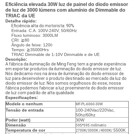
Eficiência elevada 30W luz de painel do diodo emissor
de luz de 3000 lúmens com alumínio de Dimmable do
TRIAC da UE
Detalhe rápido:
Eficiência alta do motorista: 90%
Entrada: C.A. 100V-240V, 50/60Hz
Fluxo luminoso: 3000LM
CRI: ≧80
Ângulo de feixe: 120
0
Tempo: ≧35000Hrs
TRIAC Dimmable de 1-10V Dimmable e de UE
Descrição:
A fábrica da iluminação de Ming Feng tem a grande experiência
em exportar produtos da iluminação do diodo emissor de luz.
Nós dedicamo-nos na área de iluminação do diodo emissor de
luz para desenvolver o produto destinado ao mercado da luz do
diodo emissor de luz. Nós somos orgulhosos do esse, nossa
fábrica podemos fabricar a luz proeminente do diodo emissor
de luz com padrão de alta qualidade.
Especificações:
Modele o nenhum
MF-PL-6060-30W
Tensão de entrada
100-240Vac/220Vac,
50hz/60hz
Poder (watt)
30W
Dimensão
595*595 milímetro
Temperatura de cor
5500K
2700K/3000K /4000K/