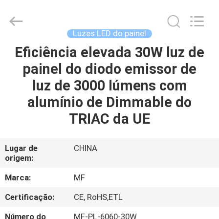
2014
-
2026
Ming
Feng
Luzes LED do painel
Lighting
Co.,Ltd..
Eficiência elevada 30W luz de
CASA
All
Rights
Reserved.
painel do diodo emissor de
PRODUTOS
luz de 3000 lúmens com
alumínio de Dimmable do
VÍDEOS
TRIAC da UE
QUEM
Lugar de
CHINA
origem:
SOMOS
Marca:
MF
EXCURSÃO
Certificação:
CE, RoHS,ETL
DA
Número do
MF-PL-6060-30W