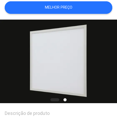
DO
MELHOR PREÇO
SITE
PRIVACY
POLICY
Descrição de produto