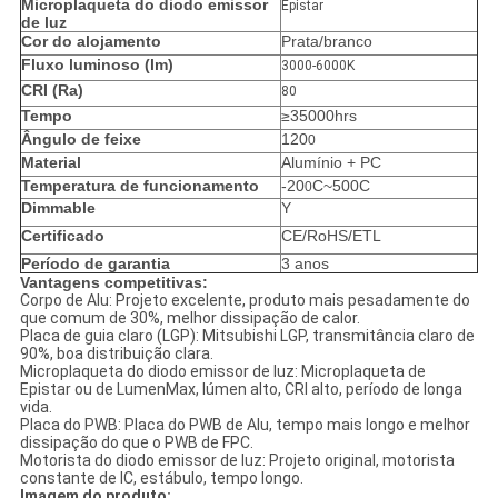
Microplaqueta do diodo emissor
Epistar
de luz
Cor do alojamento
Prata/branco
Fluxo luminoso (lm)
3000-6000K
CRI (Ra)
80
Tempo
≥35000hrs
Ângulo de feixe
120
0
Material
Alumínio + PC
Temperatura de funcionamento
-20
C~500C
0
Dimmable
Y
Certificado
CE/RoHS/ETL
Período de garantia
3 anos
Vantagens competitivas:
Corpo de Alu: Projeto excelente, produto mais pesadamente do
que comum de 30%, melhor dissipação de calor.
Placa de guia claro (LGP): Mitsubishi LGP, transmitância claro de
90%, boa distribuição clara.
Microplaqueta do diodo emissor de luz: Microplaqueta de
Epistar ou de LumenMax, lúmen alto, CRI alto, período de longa
vida.
Placa do PWB: Placa do PWB de Alu, tempo mais longo e melhor
dissipação do que o PWB de FPC.
Motorista do diodo emissor de luz: Projeto original, motorista
constante de IC, estábulo, tempo longo.
Imagem do produto: