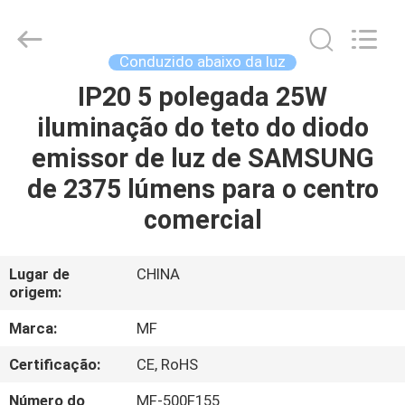
2014
-
2026
Ming
Feng
Conduzido abaixo da luz
Lighting
Co.,Ltd..
IP20 5 polegada 25W
CASA
All
Rights
Reserved.
iluminação do teto do diodo
PRODUTOS
emissor de luz de SAMSUNG
de 2375 lúmens para o centro
VÍDEOS
comercial
QUEM
Lugar de
CHINA
origem:
SOMOS
Marca:
MF
EXCURSÃO
Certificação:
CE, RoHS
DA
Número do
MF-500F155