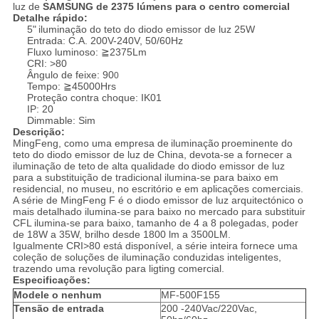
luz de
SAMSUNG de 2375 lúmens para o centro comercial
Detalhe rápido:
5"
iluminação do teto do
diodo emissor de luz
25W
Entrada: C.A. 200V-240V, 50/60Hz
Fluxo luminoso: ≧2375Lm
CRI: >80
Ângulo de feixe: 90
0
Tempo: ≧45000Hrs
Proteção contra choque: IK01
IP: 20
Dimmable: Sim
Descrição:
MingFeng, como uma empresa de
iluminação
proeminente do
teto do
diodo emissor de luz de
China, devota-se a fornecer a
iluminação de teto
de alta qualidade do
diodo emissor de luz
para a substituição de tradicional ilumina-se para baixo em
residencial, no museu, no escritório e em aplicações comerciais.
A série de MingFeng F é o diodo emissor de luz arquitectónico o
mais detalhado ilumina-se para baixo no mercado para substituir
CFL ilumina-se para baixo, tamanho de 4 a 8 polegadas, poder
de 18W a 35W, brilho desde 1800 lm a 3500LM.
Igualmente CRI>80 está disponível, a série inteira fornece uma
coleção de soluções de iluminação conduzidas inteligentes,
trazendo uma revolução para ligting comercial.
Especificações:
Modele o nenhum
MF-500F155
Tensão de entrada
200 -240Vac/220Vac,