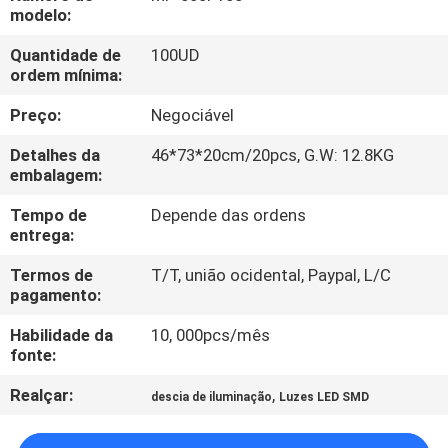
FÁBRICA
modelo:
Quantidade de
100UD
CONTROLE
ordem mínima:
DA
Preço:
Negociável
QUALIDADE
Detalhes da
46*73*20cm/20pcs, G.W: 12.8KG
embalagem:
CONTACTE-
Tempo de
Depende das ordens
entrega:
NOS
Termos de
T/T, união ocidental, Paypal, L/C
pagamento:
PEÇA
Habilidade da
10, 000pcs/mês
UMAS
fonte:
CITAÇÕES
Realçar:
,
descia de iluminação
Luzes LED SMD
MAPA