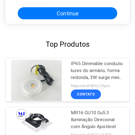
o centro comercial
Continue
Top Produtos
IP65 Dimmable conduziu
luzes do armário, forma
redonda, 3W surge mini
downlights montados
Negociável MOQ:20pcs
CONTATO
MR16 GU10 Gu5.3
Iluminação Direcional
com Ângulo Ajustável
Negociável MOQ:10 PCS