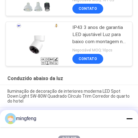
CONTATO
IP43 3 anos de garantia
LED ajustável Luz para
baixo com montagem na
superfície Para uso
Negociável MOQ:10pcs
doméstico no shopping
CONTATO
Conduzido abaixo da luz
Iluminação de decoração de interiores moderna LED Spot
Down Light 5W-80W Quadrado Círculo Trim Corredor do quarto
do hotel
O diodo emissor de luz de 295LM 100° IP65 5W Dimmable
mingfeng
ilumina para baixo projetores do armário
A ESPIGA 7W 10W 20W conduziu Recessed abaixo da energia
alta do CRI do escritório claro eficiente para a sala de visitas