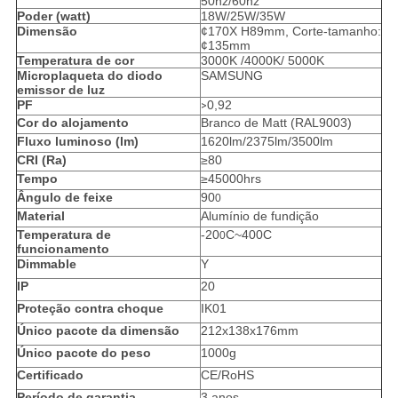
50hz/60hz
Poder (watt)
18W/25W/35W
Dimensão
¢170X H89mm, Corte-tamanho:
¢135mm
Temperatura de cor
3000K /4000K/ 5000K
Microplaqueta do diodo
SAMSUNG
emissor de luz
PF
0,92
>
Cor do alojamento
Branco de Matt (RAL9003)
Fluxo luminoso (lm)
1620lm/2375lm/3500lm
CRI (Ra)
≥80
Tempo
≥45000hrs
Ângulo de feixe
90
0
Material
Alumínio de fundição
Temperatura de
-20
C~400C
0
funcionamento
Dimmable
Y
IP
20
Proteção contra choque
IK01
Único pacote da dimensão
212x138x176mm
Único pacote do peso
1000g
Certificado
CE/RoHS
Período de garantia
3 anos