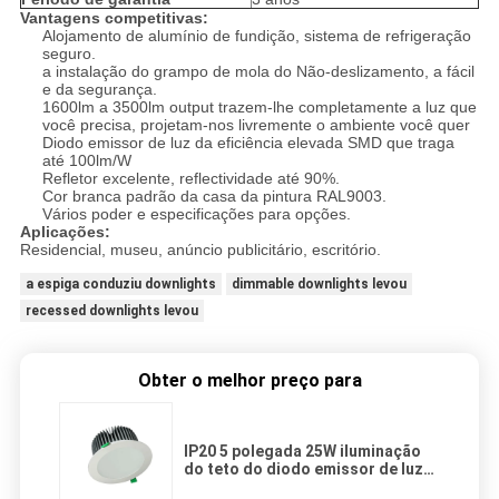
Vantagens competitivas:
Alojamento de alumínio de fundição, sistema de refrigeração
seguro.
a instalação do grampo de mola do Não-deslizamento, a fácil
e da segurança.
1600lm a 3500lm output trazem-lhe completamente a luz que
você precisa, projetam-nos livremente o ambiente você quer
Diodo emissor de luz da eficiência elevada SMD que traga
até 100lm/W
Refletor excelente, reflectividade até 90%.
Cor branca padrão da casa da pintura RAL9003.
Vários poder e especificações para opções.
Aplicações:
Residencial, museu, anúncio publicitário, escritório.
a espiga conduziu downlights
dimmable downlights levou
recessed downlights levou
Obter o melhor preço para
IP20 5 polegada 25W iluminação
do teto do diodo emissor de luz
de SAMSUNG de 2375 lúmens para