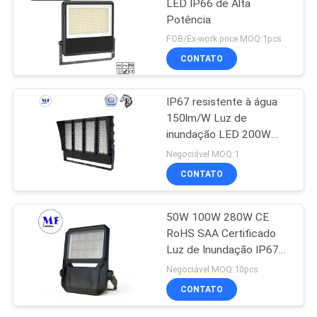
LED IP66 de Alta
Potência
FOB/Ex-work price MOQ:1pcs
CONTATO
IP67 resistente à água
150lm/W Luz de
inundação LED 200W
300W 500W Para
Negociável MOQ:1
campos de desporto e
CONTATO
quadra de ténis
50W 100W 280W CE
RoHS SAA Certificado
Luz de Inundação IP67
Projeto LED à prova
Negociável MOQ:10pcs
d'água
CONTATO