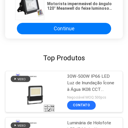
Motorista impermeável do ângulo
120° Meanwell do feixe luminoso
de inundação do diodo emissor
de luz do Ra do brilho alto 20W 80
Continue
Top Produtos
30W-500W IP66 LED
Luz de Inundação Ícone
à Água IK08 CCT
Dimming de Potência
Negociável MOQ:500pcs
Para Exterior Interior
CONTATO
Luminária de Holofote