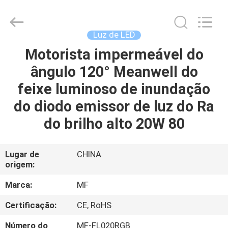
2014
-
2026
Ming
Feng
Luz de LED
Lighting
Co.,Ltd..
Motorista impermeável do
CASA
All
Rights
Reserved.
ângulo 120° Meanwell do
PRODUTOS
feixe luminoso de inundação
do diodo emissor de luz do Ra
VÍDEOS
do brilho alto 20W 80
QUEM
Lugar de
CHINA
origem:
SOMOS
Marca:
MF
EXCURSÃO
Certificação:
CE, RoHS
DA
Número do
MF-FL020RGB