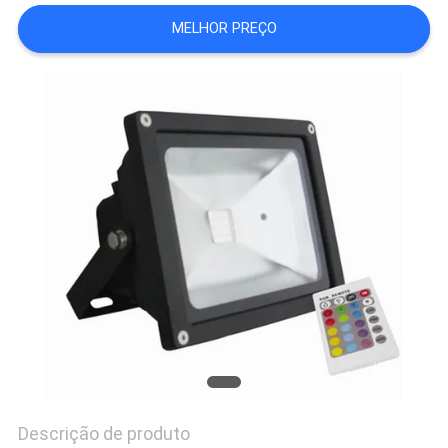
DO
MELHOR PREÇO
SITE
PRIVACY
POLICY
Descrição de produto