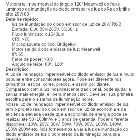
Motorista impermeável do ângulo 120° Meanwell do feixe
luminoso de inundação do diodo emissor de luz do Ra do brilho
alto 20W 80
Detalhe rápido:
luz de inundação do diodo emissor de luz de 20W RGB
Entrada: C.A. 85V-265V, 50/60Hz
Fluxo luminoso: ≧1540Lm
CRI: >70
Microplaqueta do tipo: Bridgelux
Motorista do diodo emissor de luz: Meanwell
IP: 65
Fator de poder: >0.9
Ângulo de feixe: 60°, 120°
Descrição:
A luz de inundação impermeável do diodo emissor de luz é muito
popular entre consumidores agora. Pode ser diferente nos
tamanhos, estilos, cores, preços, e assim por diante.
Comparado com a luz incandescente tradicional, pode ajudar a
salvar mais energia, e libera menos calor. Deve ser sua primeira
escolha para o sistema de iluminação home.
Nossa luz de inundação impermeável do diodo emissor de luz
tem o projeto real do diodo emissor de luz da economia e da
eficiência elevada desde que a economia de energia pode se
realizar até 90~100lm/w e 3 anos de garantia. Poder diferente
disponível: 10W, 20W, 30W, 50W, 70W, 90W, 100W, 140W,
150W 200W etc. Nós fornecemos a vária luz de inundação do
diodo emissor de luz o bom efeito da iluminação para sua
seleção