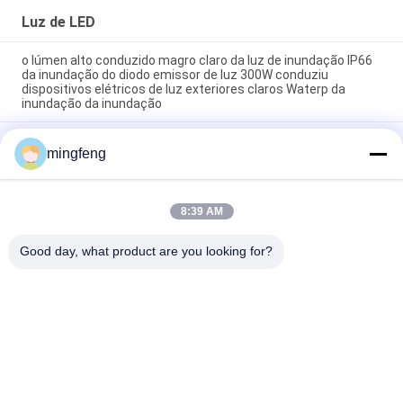
Luz de LED
o lúmen alto conduzido magro claro da luz de inundação IP66
da inundação do diodo emissor de luz 300W conduziu
dispositivos elétricos de luz exteriores claros Waterp da
inundação da inundação
Estradas e estradas altas da luz de inundação IP66 do mastro
mingfeng
do poder superior 400W
IP65 180lm/W Luz de inundação LED com sensor de
emergência 120° ângulo de luz
8:39 AM
Good day, what product are you looking for?
Categorias populares
Todos
Luzes Da Prova Do 
Luz De LED
Diodo Emissor De 
Luz Tri
Luzes Conduzidas 
LED De Iluminação 
Do Estádio
Elevada Da Baía