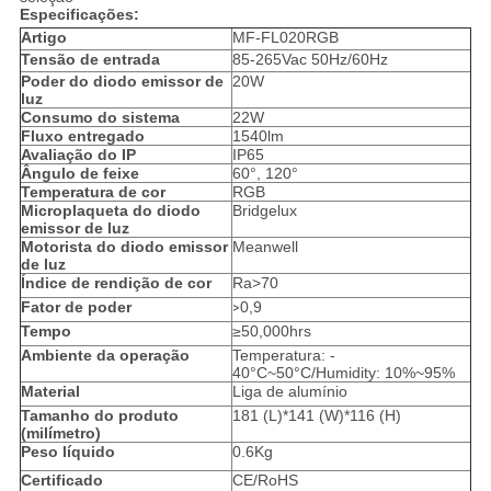
Especificações:
Artigo
MF-FL020RGB
Tensão de entrada
85-265Vac 50Hz/60Hz
Poder do diodo emissor de
20W
luz
Consumo do sistema
22W
Fluxo entregado
1540lm
Avaliação do IP
IP65
Ângulo de feixe
60°, 120°
Temperatura de cor
RGB
Microplaqueta do diodo
Bridgelux
emissor de luz
Motorista do diodo emissor
Meanwell
de luz
Índice de rendição de cor
Ra>70
Fator de poder
0,9
>
Tempo
≥50,000hrs
Ambiente da operação
Temperatura: -
40°C~50°C/Humidity: 10%~95%
Material
Liga de alumínio
Tamanho do produto
181 (L)*141 (W)*116 (H)
(milímetro)
Peso líquido
0.6Kg
Certificado
CE/RoHS