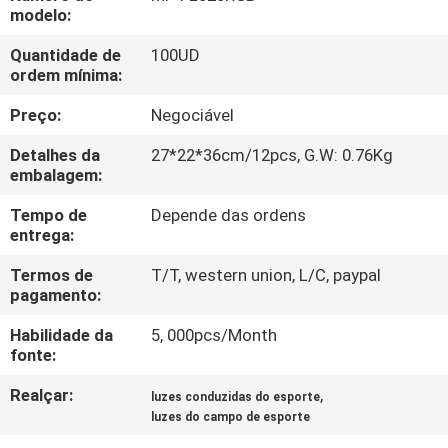
FÁBRICA
modelo:
Quantidade de
100UD
CONTROLE
ordem mínima:
DA
Preço:
Negociável
QUALIDADE
Detalhes da
27*22*36cm/12pcs, G.W: 0.76Kg
embalagem:
CONTACTE-
Tempo de
Depende das ordens
entrega:
NOS
Termos de
T/T, western union, L/C, paypal
pagamento:
PEÇA
Habilidade da
5, 000pcs/Month
UMAS
fonte:
CITAÇÕES
Realçar:
,
luzes conduzidas do esporte
luzes do campo de esporte
MAPA