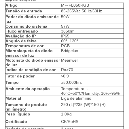
Artigo
MF-FL050RGB
Tensão de entrada
85-265Vac 50Hz/60Hz
Poder do diodo emissor de
50W
luz
Consumo do sistema
57W
Fluxo entregado
3850lm
Avaliação do IP
IP65
Ângulo de feixe
60°, 120°
Temperatura de cor
RGB
Microplaqueta do diodo
Bridgelux
emissor de luz
Motorista do diodo emissor
Meanwell
de luz
Índice de rendição de cor
Ra>70
Fator de poder
0,9
>
Tempo
≥50,000hrs
Ambiente da operação
Temperatura: -
40°C~50°C/Humidity: 10%~95%
Material
Liga de alumínio
Tamanho do produto
290 (L)*235 (W)*150 (H)
(milímetro)
Peso líquido
1.0Kg
Certificado
CE/RoHS