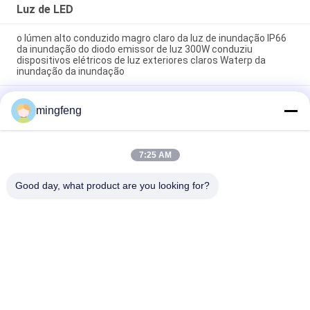
Luz de LED
o lúmen alto conduzido magro claro da luz de inundação IP66
da inundação do diodo emissor de luz 300W conduziu
dispositivos elétricos de luz exteriores claros Waterp da
inundação da inundação
Estradas e estradas altas da luz de inundação IP66 do mastro
mingfeng
do poder superior 400W
IP65 180lm/W Luz de inundação LED com sensor de
emergência 120° ângulo de luz
7:25 AM
Categorias populares
Good day, what product are you looking for?
Todos
Luzes Da Prova Do 
Luz De LED
Diodo Emissor De 
Luz Tri
Luzes Conduzidas 
LED De Iluminação 
Do Estádio
Elevada Da Baía