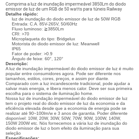
Comprima a luz de inundação impermeável 3850Lm do diodo
emissor de luz de um RGB de 50 watts para túneis Railway
Detalhe rápido:
luz de inundação do diodo emissor de luz de 50W RGB
Entrada: C.A. 85V-265V, 50/60Hz
Fluxo luminoso: ≧3850Lm
CRI: >70
Microplaqueta do tipo: Bridgelux
Motorista do diodo emissor de luz: Meanwell
IP65
Fator de poder: >0.9
Ângulo de feixe: 60°, 120°
Descrição:
A luz de inundação impermeável do diodo emissor de luz é muito
popular entre consumidores agora. Pode ser diferente nos
tamanhos, estilos, cores, preços, e assim por diante.
Comparado com a luz incandescente tradicional, pode ajudar a
salvar mais energia, e libera menos calor. Deve ser sua primeira
escolha para o sistema de iluminação home.
Nossa luz de inundação impermeável do diodo emissor de luz
tem o projeto real do diodo emissor de luz da economia e da
eficiência elevada desde que a economia de energia pode se
realizar até 90~100lm/w e 3 anos de garantia. Poder diferente
disponível: 10W, 20W, 30W, 50W, 70W, 90W, 100W, 140W,
150W 200W etc. Nós fornecemos a vária luz de inundação do
diodo emissor de luz o bom efeito da iluminação para sua
seleção
Especificações: