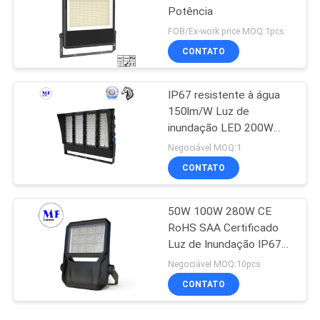
Potência
FOB/Ex-work price MOQ:1pcs
CONTATO
IP67 resistente à água
150lm/W Luz de
inundação LED 200W
300W 500W Para
Negociável MOQ:1
campos de desporto e
CONTATO
quadra de ténis
50W 100W 280W CE
RoHS SAA Certificado
Luz de Inundação IP67
Projeto LED à prova
Negociável MOQ:10pcs
d'água
CONTATO