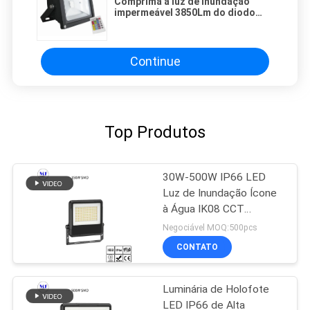
Comprima a luz de inundação
impermeável 3850Lm do diodo
emissor de luz de um RGB de 50
watts para túneis Railway
Continue
Top Produtos
30W-500W IP66 LED
Luz de Inundação Ícone
à Água IK08 CCT
Dimming de Potência
Negociável MOQ:500pcs
Para Exterior Interior
CONTATO
Luminária de Holofote
LED IP66 de Alta