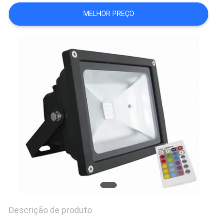
DO
MELHOR PREÇO
SITE
PRIVACY
POLICY
Descrição de produto