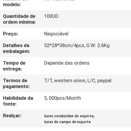
FÁBRICA
modelo:
Quantidade de
100UD
CONTROLE
ordem mínima:
DA
Preço:
Negociável
QUALIDADE
Detalhes da
52*28*38cm/4pcs, G.W: 2.6Kg
embalagem:
CONTACTE-
Tempo de
Depende das ordens
entrega:
NOS
Termos de
T/T, western union, L/C, paypal
pagamento:
PEÇA
Habilidade da
5, 000pcs/Month
UMAS
fonte:
CITAÇÕES
Realçar:
,
luzes conduzidas do esporte
luzes do campo de esporte
MAPA