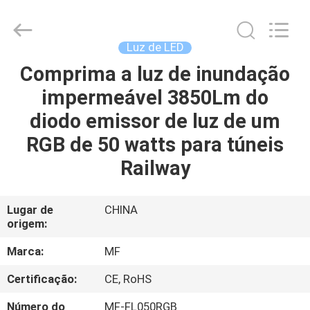
2014
-
2026
Ming
Feng
Luz de LED
Lighting
Co.,Ltd..
Comprima a luz de inundação
CASA
All
Rights
Reserved.
impermeável 3850Lm do
PRODUTOS
diodo emissor de luz de um
RGB de 50 watts para túneis
VÍDEOS
Railway
QUEM
Lugar de
CHINA
origem:
SOMOS
Marca:
MF
EXCURSÃO
Certificação:
CE, RoHS
DA
Número do
MF-FL050RGB