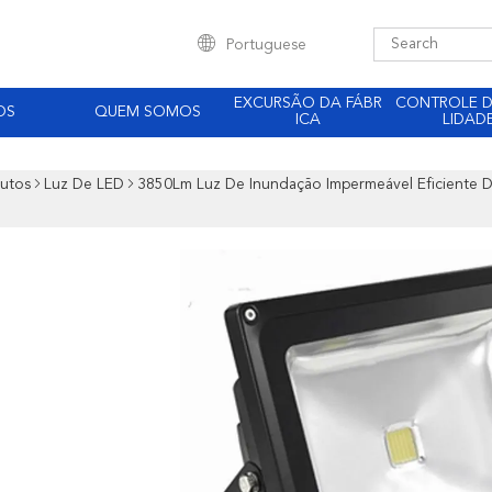
Portuguese
EXCURSÃO DA FÁBR
CONTROLE 
OS
QUEM SOMOS
ICA
LIDAD
utos
Luz De LED
3850Lm Luz De Inundação Impermeável Eficiente 