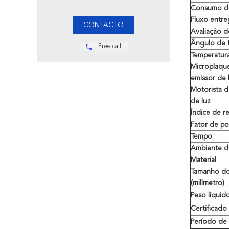
Consumo do
Fluxo entr
Avaliação d
Ângulo de 
Free call
Temperatur
Microplaqu
emissor de 
Motorista 
de luz
Índice de r
Fator de p
Tempo
Ambiente d
Material
Tamanho do
(milímetro)
Peso líquid
Certificado
Período de 