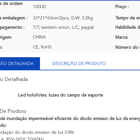
e de ordem
100UD
Preço :
a embalagem :
33*21*60cm/2pcs, G.W: 3.2Kg
Tempo de en
pagamento :
T/T, western union, L/C, paypal
Habilidade d
CHINA
rigem:
Marca:
CE, RoHS
o:
Número do 
ÇÃO DETALHADA
DESCRIÇÃO DE PRODUTO
ão Detalhada
Led holofotes
,
luzes do campo de esporte
 De Produto
de inundação impermeável eficiente do diodo emissor de luz da ene
ido:
undação do diodo emissor de luz 50W
C.A. 85V-265V, 50/60Hz