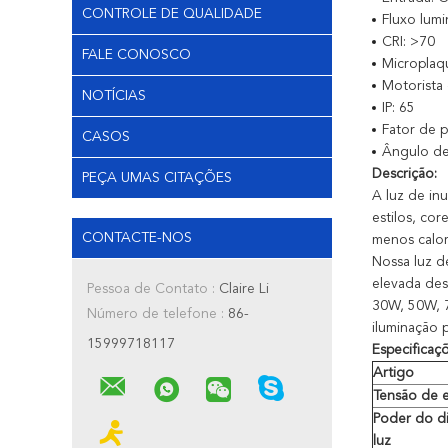
CONTROLE DE QUALIDADE
Fluxo lum
CRI: >70
FALE CONOSCO
Microplaqu
Motorista
NOTÍCIAS
IP: 65
Fator de p
CASOS
Ângulo de 
Descrição:
PEÇA UMAS CITAÇÕES
A luz de in
estilos, cor
CONTACTE-NOS
menos calor
Nossa luz d
elevada des
Pessoa de Contato :
Claire Li
30W, 50W, 7
Número de telefone :
86-
iluminação 
15999718117
Especificaçõ
Artigo
Tensão de 
Poder do d
luz