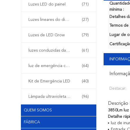
Quantidad
Luzes LED do painel
(71)
mínima :
Detalhes d
Luzes lineares do diodo emissor de luz
(27)
Termos de 
Lugar de o
Luzes de LED Grow
(79)
Certificaçã
luzes conduzidas da fase
(61)
INFORMA
luz de emergência conduzida
(64)
Informaç
Kit de Emergência LED
(40)
Destacar:
Lâmpada ultravioleta LED
(96)
Descrição
QUEM SOMOS
3850Lm luz 
Detalhe ráp
FÁBRICA
luz de in
Entrada: 