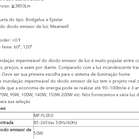
inoso: ≧3850Lm
eta do tipo: Bridgelux e Epistar
 do diodo emissor de luz: Meanwell
oder: >0.9
feixe: 60°, 120°
undação impermeável do diodo emissor de luz é muito popular entre c
es, preços, e assim por diante. Comparado com a luz incandescente tradi
. Deve ser sua primeira escolha para o sistema de iluminação home.
e inundação impermeável do diodo emissor de luz tem o projeto real d
de que a economia de energia pode se realizar até 90~100lm/w e 3 ano
0W, 90W, 100W, 140W, 150W 200W etc. Nós fornecemos a vária luz d
para sua seleção
es:
MF-FL050
entrada
85-265Vac 50Hz/60Hz
iodo emissor de
50W