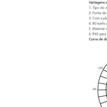
Vantagens c
1.
Tipo do d
2.
Fonte de 
3.
Com a pla
4.
80 watts 
5.
Material:
6.
IP65 para
Curva de dis