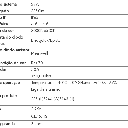
 sistema
57W
egado
3850lm
o IP
IP65
feixe
60°, 120°
a de cor
3000K-6500K
eta do diodo
Bridgelux/Epistar
luz
do diodo emissor
Meanwell
endição de cor
Ra>70
oder
>
0,9
≥50,000hrs
a operação
Temperatura: - 40°C~50°C/Humidity: 10%~95%
Liga de alumínio
 produto
285 (L)*246 (W)*143 (H)
o
2.9Kg
CE/RoHS
garantia
3 anos