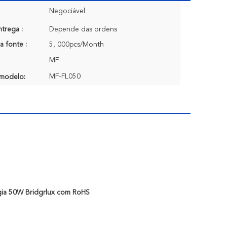
Negociável
trega :
Depende das ordens
a fonte :
5, 000pcs/Month
MF
MF-FL050
modelo:
rgia 50W Bridgrlux com RoHS