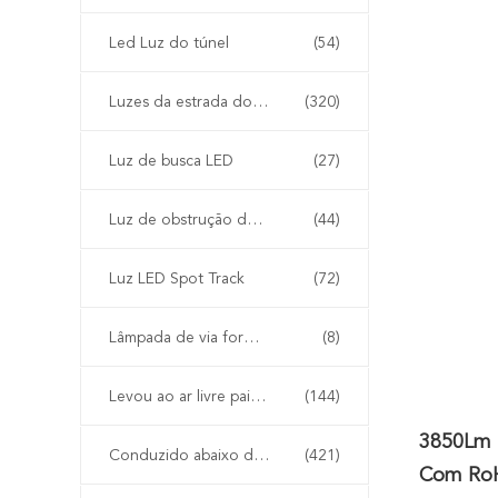
Led Luz do túnel
(54)
Luzes da estrada do diodo emissor de luz
(320)
Luz de busca LED
(27)
Luz de obstrução da aviação do diodo emissor de luz
(44)
Luz LED Spot Track
(72)
Lâmpada de via formável
(8)
Levou ao ar livre paisagem iluminação
(144)
3850Lm 
Conduzido abaixo da luz
(421)
Com Ro