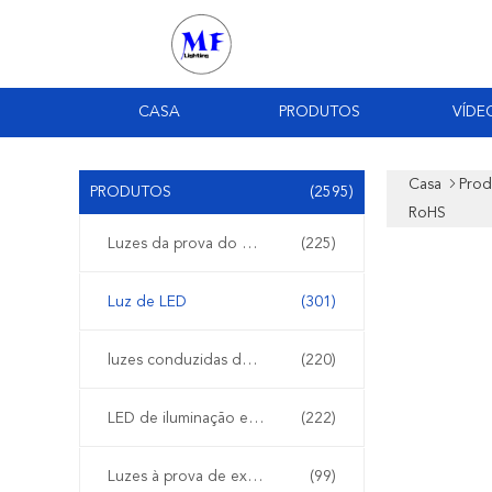
CASA
PRODUTOS
VÍDE
Casa
Prod
PRODUTOS
(2595)
RoHS
Luzes da prova do diodo emissor de luz tri
(225)
Luz de LED
(301)
luzes conduzidas do estádio
(220)
LED de iluminação elevada da baía
(222)
Luzes à prova de explosões do diodo emissor de luz
(99)