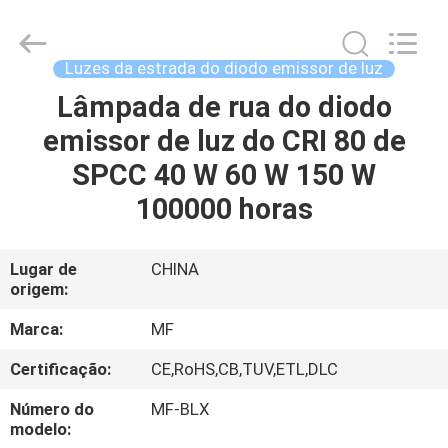
2014
-
2026
Ming
Feng
Luzes da estrada do diodo emissor de luz
Lighting
Co.,Ltd..
Lâmpada de rua do diodo
CASA
All
Rights
Reserved.
emissor de luz do CRI 80 de
PRODUTOS
SPCC 40 W 60 W 150 W
100000 horas
VÍDEOS
Lugar de
CHINA
origem:
QUEM
SOMOS
Marca:
MF
Certificação:
CE,RoHS,CB,TUV,ETL,DLC
EXCURSÃO
Número do
MF-BLX
DA
modelo: