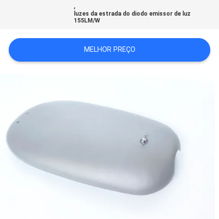
,
DO
luzes da estrada do diodo emissor de luz
155LM/W
SITE
MELHOR PREÇO
PRIVACY
POLICY