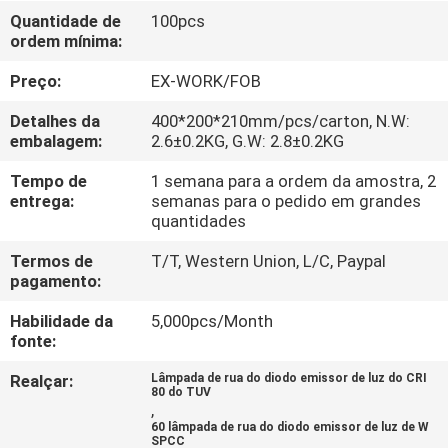
FÁBRICA
Quantidade de
100pcs
ordem mínima:
CONTROLE
Preço:
EX-WORK/FOB
DA
Detalhes da
400*200*210mm/pcs/carton, N.W:
QUALIDADE
embalagem:
2.6±0.2KG, G.W: 2.8±0.2KG
Tempo de
1 semana para a ordem da amostra, 2
entrega:
semanas para o pedido em grandes
CONTACTE-
quantidades
NOS
Termos de
T/T, Western Union, L/C, Paypal
pagamento:
PEÇA
Habilidade da
5,000pcs/Month
UMAS
fonte:
CITAÇÕES
Realçar:
Lâmpada de rua do diodo emissor de luz do CRI
80 do TUV
,
60 lâmpada de rua do diodo emissor de luz de W
MAPA
SPCC