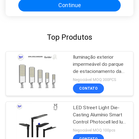
Continue
Top Produtos
Iluminação exterior
impermeável do parque
de estacionamento da
luz de rua 30W do diodo
Negociável MOQ:300PCS
emissor de luz 50W
CONTATO
100W 150W 200W IK08
IP66
LED Street Light Die-
Casting Alumínio Smart
Control Photocell led luz
de estrada de jardim
Negociável MOQ:100pcs