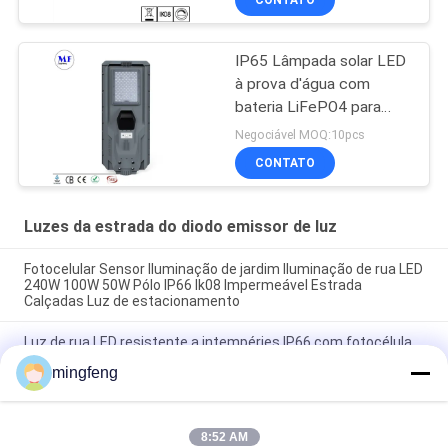
CONTATO
IP65 Lâmpada solar LED
à prova d'água com
bateria LiFePO4 para
parque de
Negociável MOQ:10pcs
estacionamento de
CONTATO
jardim
Luzes da estrada do diodo emissor de luz
Fotocelular Sensor Iluminação de jardim Iluminação de rua LED
240W 100W 50W Pólo IP66 Ik08 Impermeável Estrada
Calçadas Luz de estacionamento
Luz de rua LED resistente a intempéries IP66 com fotocélula
30W-240W para estacionamento de ônibus
mingfeng
Luz de estacionamento LED Iluminação exterior de alumínio
Sensor de movimento 1-10V Dali Dimming Alto brilho Luz de
estrada LED
8:52 AM