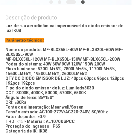
Descrição de produto
Luz de rua aerodinâmica impermeável do diodo emissor de
luz IK08
Parâmetro técnico:
Nome do produto: MF-BLX355L-40W MF-BLX420L-60W MF-
BLX505L-90W
MF-BLX650L-120W MF-BLX650L-150W MF-BLX650L-200W
Poder do sistema: 40W 60W 90W 120W 150W 200W
Fluxo luminoso: 5200LM±5%, 7800LM±5%, 11700LM±5%,
15600LM±5%, 19500LM±5%, 26000LM±5%
QTY DO DIODO EMISSOR DE LUZ: 40pcs 60pcs 96pcs 128pcs
192pcs 192pcs
Tipo do diodo emissor de luz: Lumileds3030
CCT: 3000K, 4000K, 5000K, 5700K, 6500K
Ângulo de feixe: 85*150°
CRI: ≥80Ra
Fonte de alimentação: Meanwell/Sosen
Tensão entrada: AC100-277V/AC220-240V, 50/60Hz
Fator de poder: ≥0.9
THD:
<15>
Material: AL1070&SPCC
Proteção do ingresso: IP65
Categoria de IK: IK08