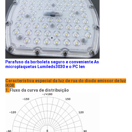
Parafuso da borboleta
seguro e conveniente As
microplaquetas Lumileds3030 e o PC len
Característica especial da luz de rua do diodo emissor de luz
IK08:
1.
Fluxo da curva de distribuição