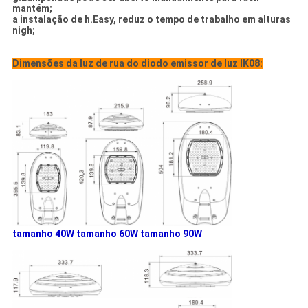
mantém;
a instalação de h.Easy, reduz o tempo de trabalho em alturas
nigh;
Dimensões da luz de rua do diodo emissor de luz IK08:
tamanho 40W tamanho 60W
tamanho 90W