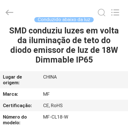
2014
-
2026
Ming
Feng
Conduzido abaixo da luz
Lighting
Co.,Ltd..
SMD conduziu luzes em volta
CASA
All
Rights
Reserved.
da iluminação de teto do
PRODUTOS
diodo emissor de luz de 18W
Dimmable IP65
VÍDEOS
Lugar de
CHINA
origem:
QUEM
SOMOS
Marca:
MF
Certificação:
CE, RoHS
EXCURSÃO
Número do
MF-CL18-W
DA
modelo: