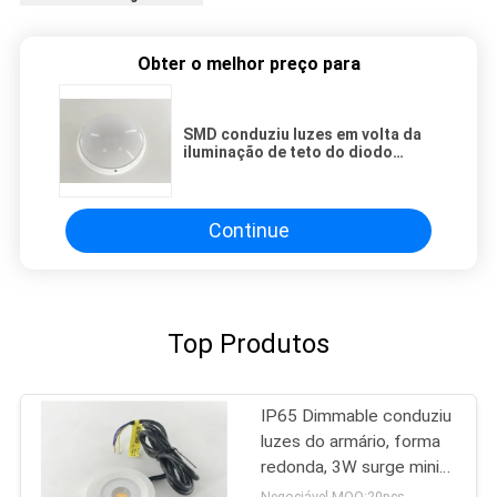
Obter o melhor preço para
SMD conduziu luzes em volta da
iluminação de teto do diodo
emissor de luz de 18W Dimmable
IP65
Continue
Top Produtos
IP65 Dimmable conduziu
luzes do armário, forma
redonda, 3W surge mini
downlights montados
Negociável MOQ:20pcs