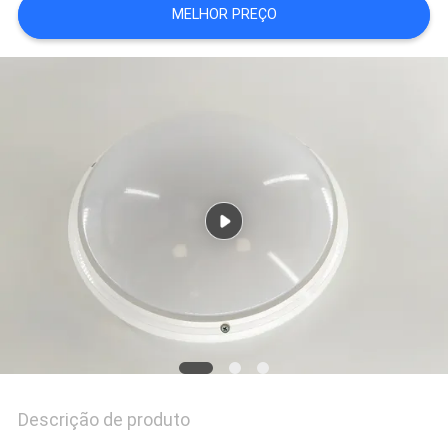
MELHOR PREÇO
DO
SITE
PRIVACY
POLICY
Descrição de produto