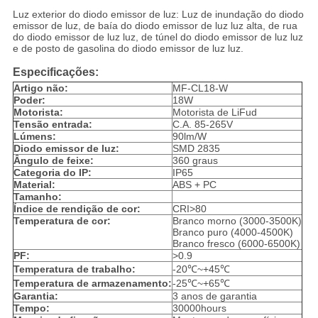
Luz exterior do diodo emissor de luz: Luz de inundação do diodo
emissor de luz, de baía do diodo emissor de luz luz alta, de rua
do diodo emissor de luz luz, de túnel do diodo emissor de luz luz
e de posto de gasolina do diodo emissor de luz luz.
Especificações:
Artigo não:
MF-CL18-W
Poder:
18W
Motorista:
Motorista de LiFud
Tensão entrada:
C.A. 85-265V
Lúmens:
90lm/W
Diodo emissor de luz:
SMD 2835
Ângulo de feixe:
360 graus
Categoria do IP:
IP65
Material:
ABS + PC
Tamanho:
Índice de rendição de cor:
CRI>80
Temperatura de cor:
Branco morno (3000-3500K)
Branco puro (4000-4500K)
Branco fresco (6000-6500K)
PF:
>0.9
Temperatura de trabalho:
-20℃~+45℃
Temperatura de armazenamento:
-25℃~+65℃
Garantia:
3 anos de garantia
Tempo:
30000hours