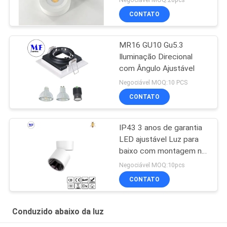
CONTATO
MR16 GU10 Gu5.3
Iluminação Direcional
com Ângulo Ajustável
Negociável MOQ:10 PCS
CONTATO
IP43 3 anos de garantia
LED ajustável Luz para
baixo com montagem na
superfície Para uso
Negociável MOQ:10pcs
doméstico no shopping
CONTATO
Conduzido abaixo da luz