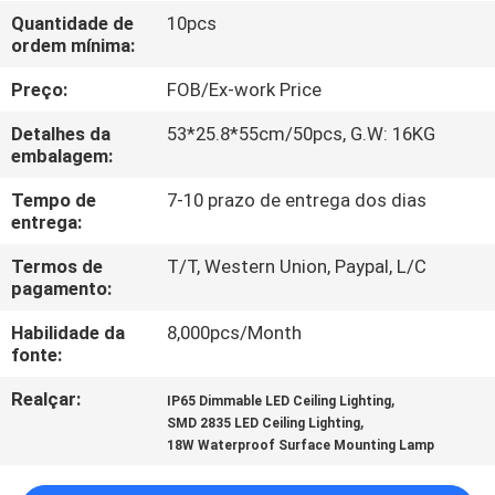
FÁBRICA
Quantidade de
10pcs
ordem mínima:
CONTROLE
Preço:
FOB/Ex-work Price
DA
Detalhes da
53*25.8*55cm/50pcs, G.W: 16KG
QUALIDADE
embalagem:
Tempo de
7-10 prazo de entrega dos dias
entrega:
CONTACTE-
NOS
Termos de
T/T, Western Union, Paypal, L/C
pagamento:
Habilidade da
8,000pcs/Month
PEÇA
fonte:
UMAS
Realçar:
,
IP65 Dimmable LED Ceiling Lighting
CITAÇÕES
,
SMD 2835 LED Ceiling Lighting
18W Waterproof Surface Mounting Lamp
MAPA