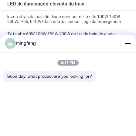
LED de iluminação elevada da baía
luzes altas da baía do diodo emissor de luz de 100W 150W
200W, IP65, 0-10V/Dali redutor, sensor, jogo da emergência
Teto alto 60W 100W 150W 200W da luz da baía do diodo
emissor de luz do UFO do NSF IP66 para a indústria de
mingfeng
transformação alimentar
150 watts de luz alta da baía do diodo emissor de luz da prova
da água de Zoomable
8:37 PM
Good day, what product are you looking for?
Categorias populares
Todos
Luzes Da Prova Do 
Luz De LED
Diodo Emissor De 
Luz Tri
Luzes Conduzidas 
LED De Iluminação 
Do Estádio
Elevada Da Baía
Luzes À Prova De 
Led Luz Do Túnel