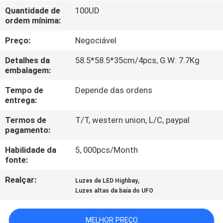
FÁBRICA
Quantidade de
100UD
ordem mínima:
CONTROLE
Preço:
Negociável
DA
Detalhes da
58.5*58.5*35cm/4pcs, G.W: 7.7Kg
QUALIDADE
embalagem:
Tempo de
Depende das ordens
entrega:
CONTACTE-
NOS
Termos de
T/T, western union, L/C, paypal
pagamento:
Habilidade da
5, 000pcs/Month
PEÇA
fonte:
UMAS
Realçar:
,
Luzes de LED Highbay
CITAÇÕES
Luzes altas da baía do UFO
MAPA
MELHOR PREÇO