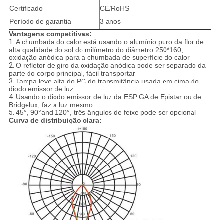
Certificado
CE/RoHS
Período de garantia
3 anos
Vantagens competitivas:
1.
A chumbada do calor está usando o alumínio puro da flor de
alta qualidade do sol do milímetro do diâmetro 250*160,
oxidação anódica para a chumbada de superfície do calor
2.
O refletor de giro da oxidação anódica pode ser separado da
parte do corpo principal, fácil transportar
3.
Tampa leve alta do PC do transmitância usada em cima do
diodo emissor de luz
4.
Usando o diodo emissor de luz da ESPIGA de Epistar ou de
Bridgelux, faz a luz mesmo
5.
45°, 90°and 120°, três ângulos de feixe pode ser opcional
Curva de distribuição clara: