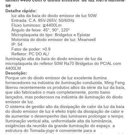
se
Detalhe rápido:
luz alta da baía do diodo emissor de luz 50W
Entrada: C.A. 85V-265V, 50/60Hz
Fluxo luminoso: ≧4400Lm
Ângulo de feixe: 45°, 90°, 120°
Microplaqueta do tipo: Bridgelux e Epistar
Motorista do diodo emissor de luz: Meanwell
IP: 54
Fator de poder: >0.9
Refletor: PC DO AL/
Iluminação alta da baía do diodo emissor de luz da
microplaqueta do refletor 50W Ra70 Bridgelux do PC/AL com
4400LM
Descrição:
Porque um do diodo emissor de luz excelente ilumina
fornecedores na indústria de iluminação conduzida, Ming Feng
liberou recentemente os produtos altos da série da luz da baía,
que são fabricados o mais completamente, ponto baixo
lançados, mas poderosos na indústria de iluminação do diodo
emissor de luz.
O sistema de gestão alto da dissipação de calor da luz da baía
do diodo emissor de luz é efeito triplo da dissipação de calor e
de aumentar o desempenho das luminares prolongar o tempo.
Iluminação vertical alta, uniformidade alta da luminância,
exigências da reunião da grande iluminação do espaço. a
estrutura do Tomada-jogo é conveniente para a