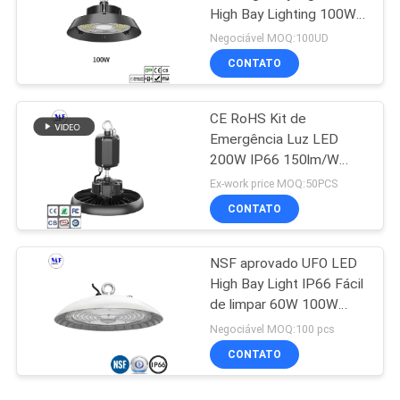
High Bay Lighting 100W
150W 200W 240W 300W
Negociável MOQ:100UD
CONTATO
CE RoHS Kit de
Emergência Luz LED
200W IP66 150lm/W
Warehouse
Ex-work price MOQ:50PCS
CONTATO
NSF aprovado UFO LED
High Bay Light IP66 Fácil
de limpar 60W 100W
150W 200W
Negociável MOQ:100 pcs
CONTATO