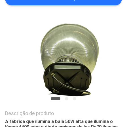
DO
SITE
PRIVACY
POLICY
Descrição de produto
A fábrica que ilumina a baía 50W alta que ilumina o
lúmen 4400 com o diodo emissor de luz Ra70 ilumina-