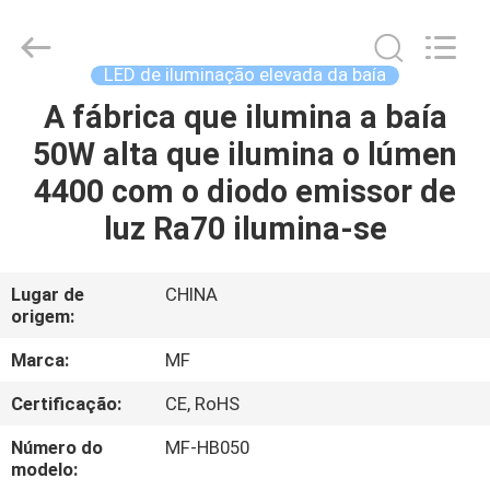
2014
-
2026
Ming
Feng
LED de iluminação elevada da baía
Lighting
Co.,Ltd..
A fábrica que ilumina a baía
CASA
All
Rights
Reserved.
50W alta que ilumina o lúmen
PRODUTOS
4400 com o diodo emissor de
luz Ra70 ilumina-se
VÍDEOS
Lugar de
CHINA
origem:
QUEM
SOMOS
Marca:
MF
Certificação:
CE, RoHS
EXCURSÃO
Número do
MF-HB050
DA
modelo: