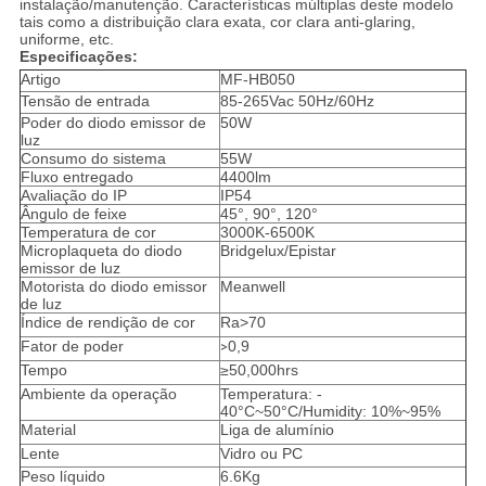
instalação/manutenção. Características múltiplas deste modelo
tais como a distribuição clara exata, cor clara anti-glaring,
uniforme, etc.
Especificações:
Artigo
MF-HB050
Tensão de entrada
85-265Vac 50Hz/60Hz
Poder do diodo emissor de
50W
luz
Consumo do sistema
55W
Fluxo entregado
4400lm
Avaliação do IP
IP54
Ângulo de feixe
45°, 90°, 120°
Temperatura de cor
3000K-6500K
Microplaqueta do diodo
Bridgelux/Epistar
emissor de luz
Motorista do diodo emissor
Meanwell
de luz
Índice de rendição de cor
Ra>70
Fator de poder
0,9
>
Tempo
≥50,000hrs
Ambiente da operação
Temperatura: -
40°C~50°C/Humidity: 10%~95%
Material
Liga de alumínio
Lente
Vidro ou PC
Peso líquido
6.6Kg