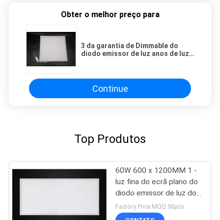
Obter o melhor preço para
3 da garantia de Dimmable do
diodo emissor de luz anos de luz
de painel com 30W 3000LM para o
hotel, exposições, Salão
Continue
Top Produtos
60W 600 x 1200MM 1 -
luz fina do ecrã plano do
diodo emissor de luz do
retângulo do retângulo
Factory Price MOQ:50pcs
de 10V Dimmable