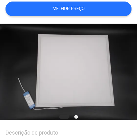
DO
MELHOR PREÇO
SITE
PRIVACY
POLICY
Descrição de produto