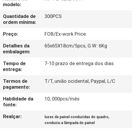
FÁBRICA
modelo:
Quantidade de
300PCS
CONTROLE
ordem mínima:
DA
Preço:
FOB/Ex-work Price
QUALIDADE
Detalhes da
65x65X18cm/5pcs, G.W: 6Kg
embalagem:
CONTACTE-
Tempo de
7-10 prazo de entrega dos dias
entrega:
NOS
Termos de
T/T, união ocidental, Paypal, L/C
pagamento:
PEÇA
Habilidade da
10, 000pcs/mês
UMAS
fonte:
CITAÇÕES
Realçar:
,
luzes de painel conduzidas do quadro
conduziu a lâmpada do painel
MAPA