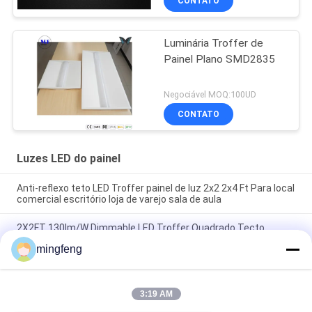
CONTATO
Luminária Troffer de
Painel Plano SMD2835
Negociável MOQ:100UD
CONTATO
Luzes LED do painel
Anti-reflexo teto LED Troffer painel de luz 2x2 2x4 Ft Para local
comercial escritório loja de varejo sala de aula
2X2FT 130lm/W Dimmable LED Troffer Quadrado Tecto
Montar Retrofit Luz LED Commercial Flat Panel Luz
mingfeng
Lâmpadas de teto de painel plano para escritórios salas de
aula Shopping Shops Lobbies de hotéis Restaurantes
Estações de ônibus
3:19 AM