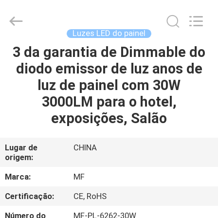
2014
-
2026
Ming
Feng
Luzes LED do painel
Lighting
Co.,Ltd..
3 da garantia de Dimmable do
CASA
All
Rights
Reserved.
diodo emissor de luz anos de
PRODUTOS
luz de painel com 30W
3000LM para o hotel,
VÍDEOS
exposições, Salão
QUEM
Lugar de
CHINA
origem:
SOMOS
Marca:
MF
EXCURSÃO
Certificação:
CE, RoHS
DA
Número do
MF-PL-6262-30W