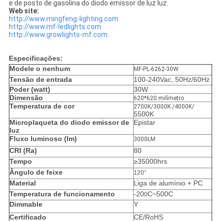
e de posto de gasolina do diodo emissor de luz luz.
Web site:
http://www.mingfeng-lighting.com
http://www.mf-ledlights.com
http://www.growlights-mf.com
Especificações:
Modele o nenhum
MF-PL-6262-30W
Tensão de entrada
100-240Vac, 50Hz/60Hz
Poder (watt)
30W
Dimensão
620*620 milímetro
Temperatura de cor
2700K/3000K /4000K/
5500K
Microplaqueta do diodo emissor de
Epistar
luz
Fluxo luminoso (lm)
3000LM
CRI (Ra)
80
Tempo
≥35000hrs
Ângulo de feixe
120°
Material
Liga de alumínio + PC
Temperatura de funcionamento
-20
C~500C
0
Dimmable
Y
Certificado
CE/RoHS