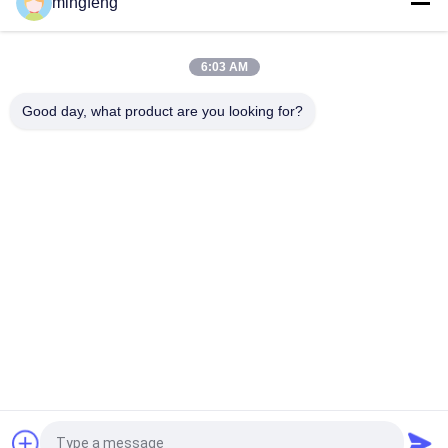
mingfeng
do poder superior 400W
IP65 180lm/W Luz de inundação LED com sensor de
emergência 120° ângulo de luz
6:03 AM
Good day, what product are you looking for?
Categorias populares
Todos
Luzes Da Prova Do 
Luz De LED
Diodo Emissor De 
Luz Tri
Luzes Conduzidas 
LED De Iluminação 
Do Estádio
Elevada Da Baía
Luzes À Prova De 
Led Luz Do Túnel
Explosões Do Diodo 
Emissor De Luz
Luzes Da Estrada 
Luz De Busca LED
Do Diodo Emissor 
De Luz
提交