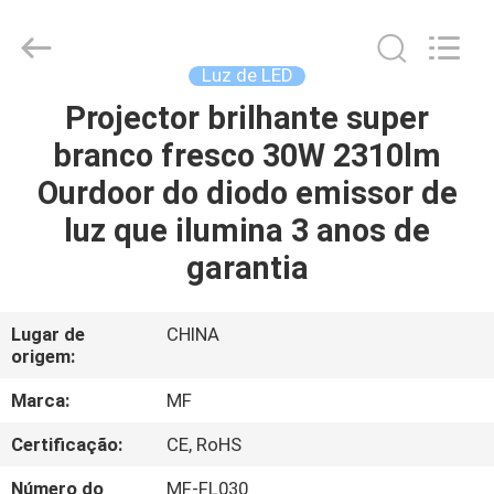
2014
-
2026
Ming
Feng
Luz de LED
Lighting
Co.,Ltd..
Projector brilhante super
CASA
All
Rights
Reserved.
branco fresco 30W 2310lm
PRODUTOS
Ourdoor do diodo emissor de
luz que ilumina 3 anos de
VÍDEOS
garantia
QUEM
Lugar de
CHINA
origem:
SOMOS
Marca:
MF
EXCURSÃO
Certificação:
CE, RoHS
DA
Número do
MF-FL030