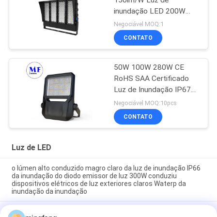
inundação LED 200W
300W 500W Para
Negociável MOQ:1
campos de desporto e
CONTATO
quadra de ténis
50W 100W 280W CE
RoHS SAA Certificado
Luz de Inundação IP67
Projeto LED à prova
Negociável MOQ:10pcs
d'água
CONTATO
Luz de LED
o lúmen alto conduzido magro claro da luz de inundação IP66
da inundação do diodo emissor de luz 300W conduziu
dispositivos elétricos de luz exteriores claros Waterp da
inundação da inundação
Estradas e estradas altas da luz de inundação IP66 do mastro