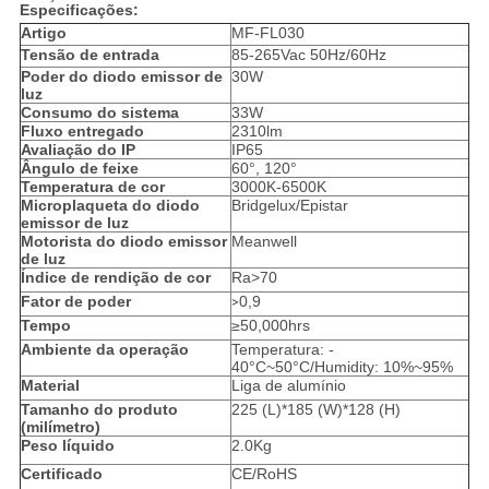
Especificações:
Artigo
MF-FL030
Tensão de entrada
85-265Vac 50Hz/60Hz
Poder do diodo emissor de
30W
luz
Consumo do sistema
33W
Fluxo entregado
2310lm
Avaliação do IP
IP65
Ângulo de feixe
60°, 120°
Temperatura de cor
3000K-6500K
Microplaqueta do diodo
Bridgelux/Epistar
emissor de luz
Motorista do diodo emissor
Meanwell
de luz
Índice de rendição de cor
Ra>70
Fator de poder
0,9
>
Tempo
≥50,000hrs
Ambiente da operação
Temperatura: -
40°C~50°C/Humidity: 10%~95%
Material
Liga de alumínio
Tamanho do produto
225 (L)*185 (W)*128 (H)
(milímetro)
Peso líquido
2.0Kg
Certificado
CE/RoHS