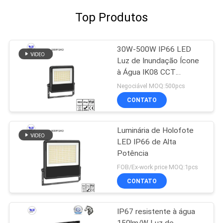
Top Produtos
30W-500W IP66 LED
Luz de Inundação Ícone
à Água IK08 CCT
Dimming de Potência
Negociável MOQ:500pcs
Para Exterior Interior
CONTATO
Luminária de Holofote
LED IP66 de Alta
Potência
FOB/Ex-work price MOQ:1pcs
CONTATO
IP67 resistente à água
150lm/W Luz de