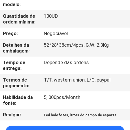
FÁBRICA
modelo:
Quantidade de
100UD
CONTROLE
ordem mínima:
DA
Preço:
Negociável
QUALIDADE
Detalhes da
52*28*38cm/4pcs, G.W: 2.3Kg
embalagem:
CONTACTE-
Tempo de
Depende das ordens
entrega:
NOS
Termos de
T/T, western union, L/C, paypal
pagamento:
PEÇA
Habilidade da
5, 000pcs/Month
UMAS
fonte:
CITAÇÕES
Realçar:
,
Led holofotes
luzes do campo de esporte
MAPA