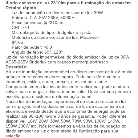
diodo emissor de luz 2310lm para a iluminação do armazém
Detalhe rápido:
luz de inundação do diodo emissor de luz 30W
Entrada: C.A. 85V-265V, 50/60Hz
Fluxo luminoso: ≧2310Lm
CRI: >70
Microplaqueta do tipo: Bridgelux e Epistar
Motorista do diodo emissor de luz: Meanwell
IP: 65
Fator de poder: >0.9
Ângulo de feixe: 60°, 120°
luz de inundação impermeável do diodo emissor de luz de 30W
AC85-265V Bridgrlux com branco morno/puro/fresco
Descrição:
A luz de inundação impermeável do diodo emissor de luz é muito
popular entre consumidores agora. Pode ser diferente nos
tamanhos, estilos, cores, preços, e assim por diante.
Comparado com a luz incandescente tradicional, pode ajudar a
salvar mais energia, e libera menos calor. Deve ser sua primeira
escolha para o sistema de iluminação home.
Nossa luz de inundação impermeável do diodo emissor de luz
tem o projeto real do diodo emissor de luz da economia e da
eficiência elevada desde que a economia de energia pode se
realizar até 90~100lm/w e 3 anos de garantia. Poder diferente
disponível: 10W, 20W, 30W, 50W, 70W, 90W, 100W, 140W,
150W 200W etc. Nós fornecemos a vária luz de inundação do
diodo emissor de luz o bom efeito da iluminação para sua
seleção