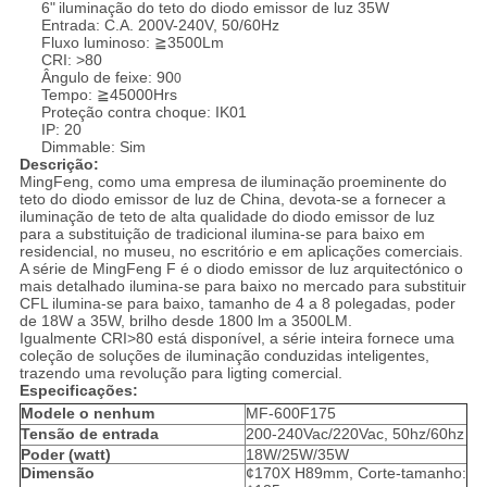
6"
iluminação do teto do
diodo emissor de luz
35W
Entrada: C.A. 200V-240V, 50/60Hz
Fluxo luminoso: ≧3500Lm
CRI: >80
Ângulo de feixe: 90
0
Tempo: ≧45000Hrs
Proteção contra choque: IK01
IP: 20
Dimmable: Sim
Descrição:
MingFeng, como uma empresa de
iluminação
proeminente do
teto do
diodo emissor de luz de
China, devota-se a fornecer a
iluminação de teto
de alta qualidade do
diodo emissor de luz
para a substituição de tradicional ilumina-se para baixo em
residencial, no museu, no escritório e em aplicações comerciais.
A série de MingFeng F é o diodo emissor de luz arquitectónico o
mais detalhado ilumina-se para baixo no mercado para substituir
CFL ilumina-se para baixo, tamanho de 4 a 8 polegadas, poder
de 18W a 35W, brilho desde 1800 lm a 3500LM.
Igualmente CRI>80 está disponível, a série inteira fornece uma
coleção de soluções de iluminação conduzidas inteligentes,
trazendo uma revolução para ligting comercial.
Especificações:
Modele o nenhum
MF-600F175
Tensão de entrada
200-240Vac/220Vac, 50hz/60hz
Poder (watt)
18W/25W/35W
Dimensão
¢170X H89mm, Corte-tamanho: