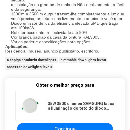
seguro.
a instalação do grampo de mola do Não-deslizamento, a fácil
e da segurança.
1600lm a 3500lm output trazem-lhe completamente a luz que
você precisa, projetam-nos livremente o ambiente você quer
Diodo emissor de luz da eficiência elevada SMD que traga
até 100lm/W
Refletor excelente, reflectividade até 90%.
Cor branca padrão da casa da pintura RAL9003.
Vários poder e especificações para opções.
Aplicações:
Residencial, museu, anúncio publicitário, escritório.
a espiga conduziu downlights
dimmable downlights levou
recessed downlights levou
Obter o melhor preço para
35W 3500 o lúmen SAMSUNG lasca
a iluminação do teto do diodo
emissor de luz com branco fresco
6000K
Continue