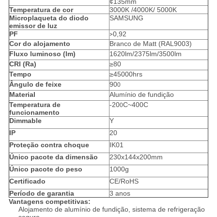
¢135mm
Temperatura de cor
3000K /4000K/ 5000K
Microplaqueta do diodo
SAMSUNG
emissor de luz
PF
0,92
>
Cor do alojamento
Branco de Matt (RAL9003)
Fluxo luminoso (lm)
1620lm/2375lm/3500lm
CRI (Ra)
≥80
Tempo
≥45000hrs
Ângulo de feixe
90
0
Material
Alumínio de fundição
Temperatura de
-20
C~400C
0
funcionamento
Dimmable
Y
IP
20
Proteção contra choque
IK01
Único pacote da dimensão
230x144x200mm
Único pacote do peso
1000g
Certificado
CE/RoHS
Período de garantia
3 anos
Vantagens competitivas:
Alojamento de alumínio de fundição, sistema de refrigeração