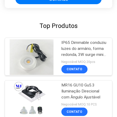
Top Produtos
IP65 Dimmable conduziu
luzes do armário, forma
redonda, 3W surge mini
downlights montados
Negociável MOQ:20pcs
CONTATO
MR16 GU10 Gu5.3
Iluminação Direcional
com Ângulo Ajustável
Negociável MOQ:10 PCS
CONTATO