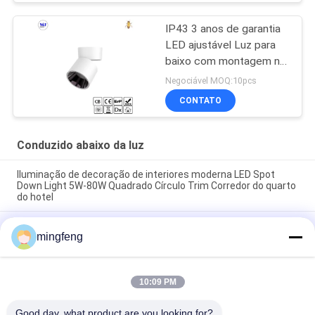
IP43 3 anos de garantia
LED ajustável Luz para
baixo com montagem na
superfície Para uso
Negociável MOQ:10pcs
doméstico no shopping
CONTATO
Conduzido abaixo da luz
Iluminação de decoração de interiores moderna LED Spot
Down Light 5W-80W Quadrado Círculo Trim Corredor do quarto
do hotel
O diodo emissor de luz de 295LM 100° IP65 5W Dimmable
mingfeng
ilumina para baixo projetores do armário
A ESPIGA 7W 10W 20W conduziu Recessed abaixo da energia
alta do CRI do escritório claro eficiente para a sala de visitas
10:09 PM
Good day, what product are you looking for?