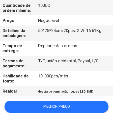
FÁBRICA
Quantidade de
100UD
ordem mínima:
CONTROLE
Preço:
Negociável
DA
Detalhes da
50*75*24cm/20pcs, G.W: 16.61Kg
QUALIDADE
embalagem:
Tempo de
Depende das ordens
entrega:
CONTACTE-
NOS
Termos de
T/T, união ocidental, Paypal, L/C
pagamento:
Habilidade da
10, 000pcs/mês
PEÇA
fonte:
UMAS
Realçar:
,
descia de iluminação
Luzes LED SMD
CITAÇÕES
MELHOR PREÇO
MAPA