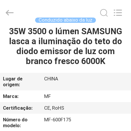
2014
-
2026
Ming
Feng
Conduzido abaixo da luz
Lighting
Co.,Ltd..
35W 3500 o lúmen SAMSUNG
CASA
All
Rights
Reserved.
lasca a iluminação do teto do
PRODUTOS
diodo emissor de luz com
branco fresco 6000K
VÍDEOS
Lugar de
CHINA
origem:
QUEM
SOMOS
Marca:
MF
Certificação:
CE, RoHS
EXCURSÃO
Número do
MF-600F175
DA
modelo: